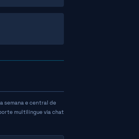
a semana e central de
orte multilíngue via chat