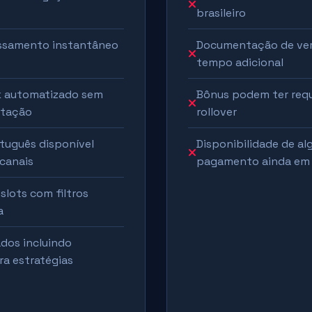
brasileiro
essamento instantâneo
Documentação de veri
tempo adicional
k automatizado sem
Bônus podem ter requ
itação
rollover
uguês disponível
Disponibilidade de a
 canais
pagamento ainda em
slots com filtros
a
dos incluindo
ra estratégias