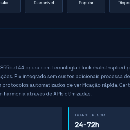
pular
Disponivel
Popular
Dispo
 8855bet44 opera com tecnologia blockchain-inspired 
ções. Pix integrado sem custos adicionais processa d
protocolos automatizados de verificação rápida. Carte
m harmonia através de APIs otimizadas.
TRANSFERENCIA
24-72h