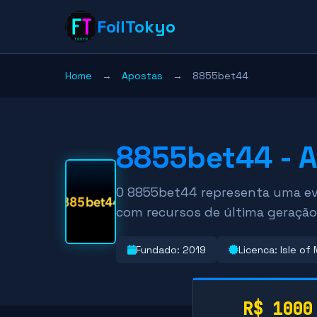
FoilTokyo
Home
→
Apostas
→
8855bet44
8855bet44 - 
O 8855bet44 representa uma evo
com recursos de última geração
Fundado: 2019
Licenca: Isle of
R$ 1000