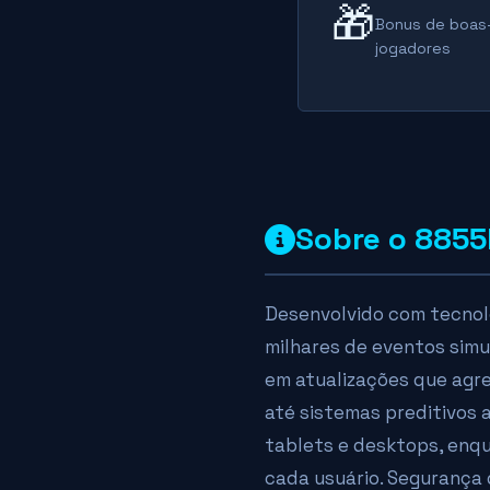
🎁
Bonus de boas-
jogadores
Sobre o 885
Desenvolvido com tecnol
milhares de eventos sim
em atualizações que agre
até sistemas preditivos 
tablets e desktops, enqu
cada usuário. Segurança