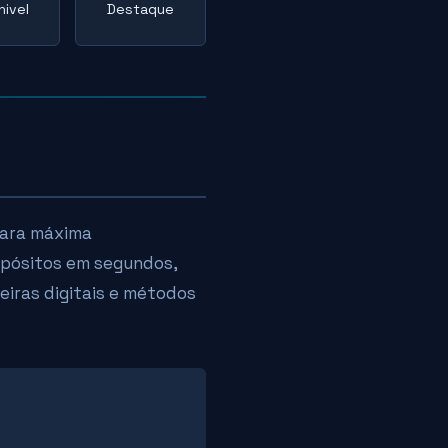
nivel
Destaque
para máxima
epósitos em segundos,
iras digitais e métodos