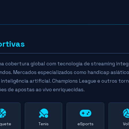
rtivas
na cobertura global com tecnologia de streaming inte
ndos. Mercados especializados como handicap asiático
 inteligência artificial. Champions League e outros to
es de apostas ao vivo enriquecidas.
quete
Tenis
eSports
Vol