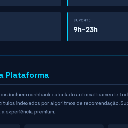
SUPORTE
9h-23h
a Plataforma
gicos incluem cashback calculado automaticamente tod
títulos indexados por algoritmos de recomendação. Sup
 a experiência premium.