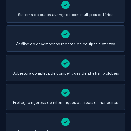
Sistema de busca avançado com múltiplos critérios
Análise do desempenho recente de equipes e atletas
Cobertura completa de competições de atletismo globais
Proteção rigorosa de informações pessoais e financeiras