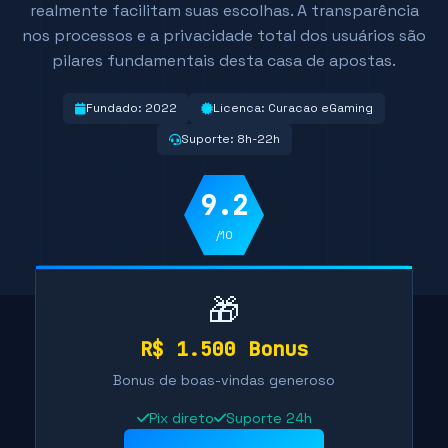
realmente facilitam suas escolhas. A transparência
nos processos e a privacidade total dos usuários são
pilares fundamentais desta casa de apostas.
Fundado: 2022
Licenca: Curacao eGaming
Suporte: 8h-22h
9.2
/10
🎁
R$ 1.500 Bonus
Bonus de boas-vindas generoso
Pix direto
Suporte 24h