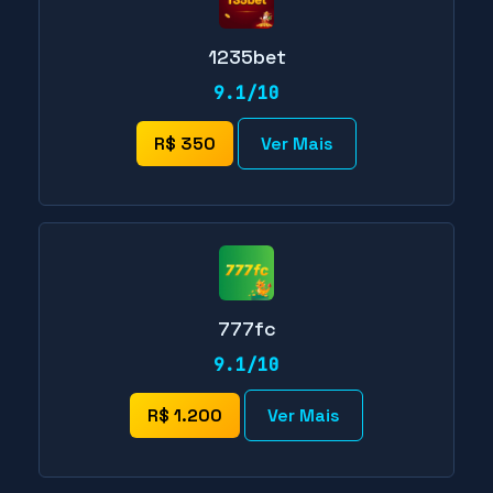
1235bet
9.1/10
R$ 350
Ver Mais
777fc
9.1/10
R$ 1.200
Ver Mais