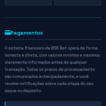
Pagamentos
O sistema financeiro da 858 Bet opera de forma
honesta e direta, com valores mínimos e máximos
claramente informados antes de qualquer
transação. Todos os prazos de processamento
são comunicados antecipadamente, e você
recebe notificações sobre cada etapa do seu
saque ou depósito.