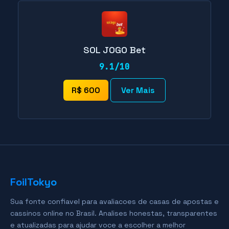
SOL JOGO Bet
9.1/10
R$ 600
Ver Mais
FoilTokyo
Sua fonte confiavel para avaliacoes de casas de apostas e
cassinos online no Brasil. Analises honestas, transparentes
e atualizadas para ajudar voce a escolher a melhor