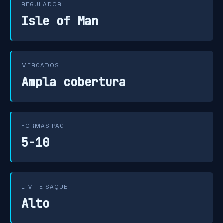
REGULADOR
Isle of Man
MERCADOS
Ampla cobertura
FORMAS PAG
5-10
LIMITE SAQUE
Alto