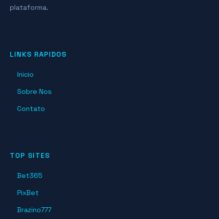
plataforma.
LINKS RAPIDOS
Inicio
Sobre Nos
Contato
TOP SITES
Bet365
PixBet
Brazino777