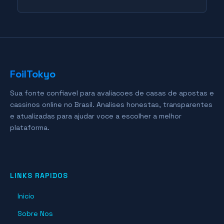
FoilTokyo
Sua fonte confiavel para avaliacoes de casas de apostas e
cassinos online no Brasil. Analises honestas, transparentes
e atualizadas para ajudar voce a escolher a melhor
plataforma.
LINKS RAPIDOS
Inicio
Sobre Nos