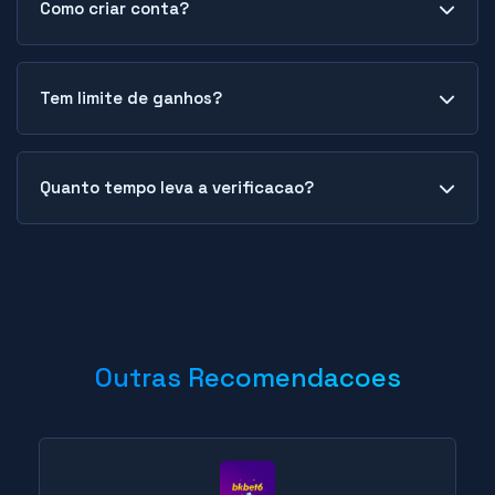
Como criar conta?
tradicionais levam de 1 a 3 dias úteis para
compensação.
Clique em 'Registrar' no canto superior direito,
preencha o formulário com dados pessoais
Tem limite de ganhos?
válidos e confirme seu email. O processo é
simplificado e leva poucos minutos.
Não há limite para o valor que você pode ganhar,
porém existe um teto para retiradas semanais.
Quanto tempo leva a verificacao?
Valores maiores podem ser sacados em parcelas
conforme o limite estabelecido.
A análise de documentos geralmente é concluída
em algumas horas durante horário comercial. Em
períodos de alta demanda, o prazo pode se
estender um pouco mais.
Outras Recomendacoes