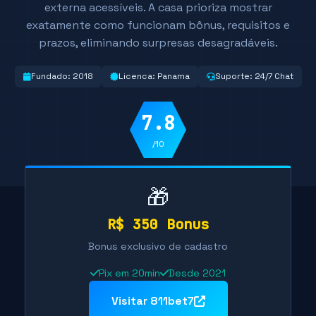
externa acessíveis. A casa prioriza mostrar
exatamente como funcionam bônus, requisitos e
prazos, eliminando surpresas desagradáveis.
Fundado: 2018
Licenca: Panama
Suporte: 24/7 Chat
7.8
/10
🎁
R$ 350 Bonus
Bonus exclusivo de cadastro
Pix em 20min
Desde 2021
Visitar 811bet7