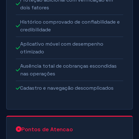
dois fatores
Histórico comprovado de confiabilidade e
credibilidade
Aplicativo móvel com desempenho
otimizado
Ausência total de cobranças escondidas
nas operações
Cadastro e navegação descomplicados
Pontos de Atencao