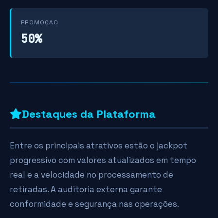
PROMOCAO
50%
Destaques da Plataforma
Entre os principais atrativos estão o jackpot
progressivo com valores atualizados em tempo
real e a velocidade no processamento de
retiradas. A auditoria externa garante
conformidade e segurança nas operações.