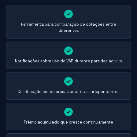
Ferramenta para comparação de cotações entre
diferentes
Notificações sobre uso do VAR durante partidas ao vivo
Certificação por empresas auditoras independentes
Prêmio acumulado que cresce continuamente