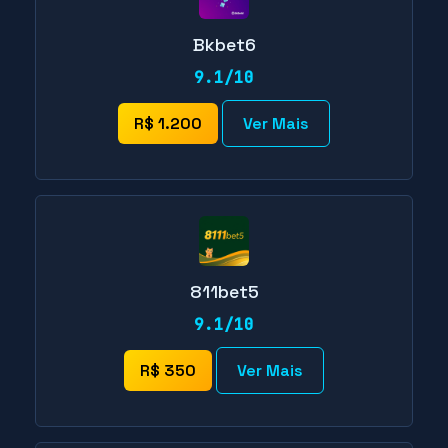
Bkbet6
9.1/10
R$ 1.200
Ver Mais
811bet5
9.1/10
R$ 350
Ver Mais