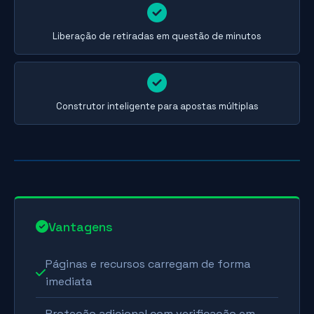
Liberação de retiradas em questão de minutos
Construtor inteligente para apostas múltiplas
Vantagens
Páginas e recursos carregam de forma
imediata
Proteção adicional com verificação em