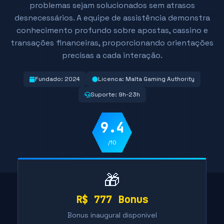
problemas sejam solucionados sem atrasos
desnecessários. A equipe de assistência demonstra
conhecimento profundo sobre apostas, cassino e
transações financeiras, proporcionando orientações
precisas a cada interação.
Fundado: 2024
Licenca: Malta Gaming Authority
Suporte: 9h-23h
9.4
/10
🎁
R$ 777 Bonus
Bonus inaugural disponivel