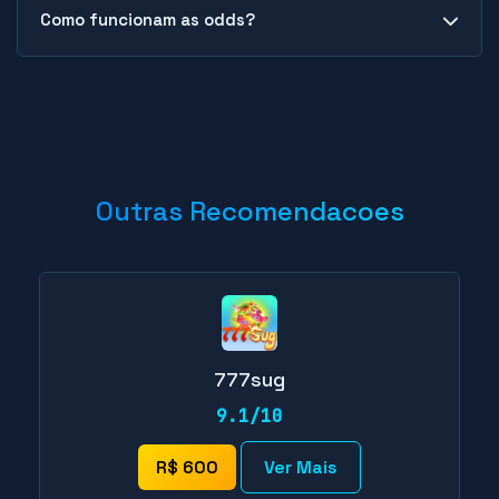
personalizadas através de email e notificações
Como funcionam as odds?
no site. O programa de fidelidade recompensa a
atividade contínua com benefícios exclusivos.
As odds representam a probabilidade de um
resultado e determinam quanto você recebe ao
acertar uma aposta. Quanto maior a odd, maior o
retorno potencial mas menor a chance estimada
de vitória.
Outras Recomendacoes
777sug
9.1/10
R$ 600
Ver Mais