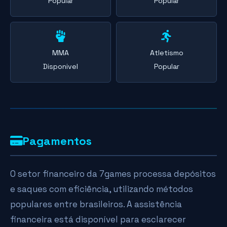
Popular
Popular
MMA
Atletismo
Disponivel
Popular
Pagamentos
O setor financeiro da 7games processa depósitos
e saques com eficiência, utilizando métodos
populares entre brasileiros. A assistência
financeira está disponível para esclarecer