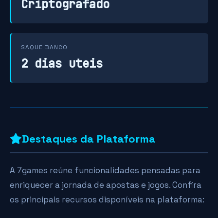
Criptografado
SAQUE BANCO
2 dias uteis
Destaques da Plataforma
A 7games reúne funcionalidades pensadas para
enriquecer a jornada de apostas e jogos. Confira
os principais recursos disponíveis na plataforma: