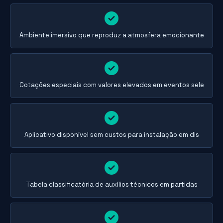
Ambiente imersivo que reproduz a atmosfera emocionante
Cotações especiais com valores elevados em eventos sele
Aplicativo disponível sem custos para instalação em dis
Tabela classificatória de auxílios técnicos em partidas