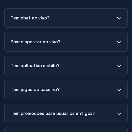
Tem chat ao vivo?
Sim, a 7games disponibiliza chat em tempo real
para contato direto com atendentes durante
Posso apostar ao vivo?
horário comercial estendido. O recurso fica
acessível na área inferior do site.
A plataforma oferece apostas em eventos que
estão acontecendo no momento, com cotações
Tem aplicativo mobile?
atualizadas conforme o desenrolar das partidas.
Diversos esportes contam com essa modalidade.
Existe aplicativo próprio para download gratuito
compatível com sistemas Android e iOS. O app
Tem jogos de cassino?
replica todas as funcionalidades da versão
desktop.
O cassino online da 7games apresenta centenas
de títulos incluindo caça-níqueis, jogos de mesa,
Tem promocoes para usuarios antigos?
roletas e opções com crupiês reais. Novos jogos
são adicionados regularmente.
Clientes frequentes recebem ofertas