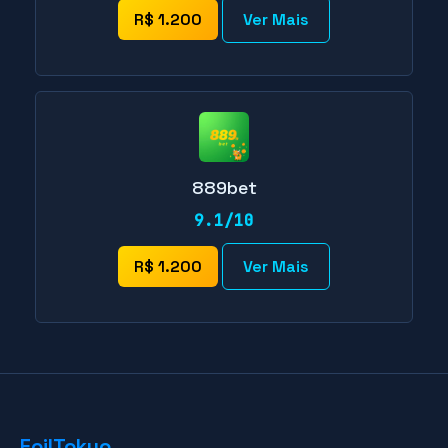
R$ 1.200
Ver Mais
889bet
9.1/10
R$ 1.200
Ver Mais
FoilTokyo