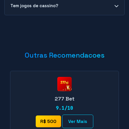
membros ativos, incluindo bônus de recarga e
Tem jogos de cassino?
ofertas sazonais como as de ano novo.
Além das apostas esportivas, a 7BK Bet
disponibiliza uma seção completa com slots,
roleta, blackjack e outros jogos de cassino.
Outras Recomendacoes
277 Bet
9.1/10
R$ 500
Ver Mais