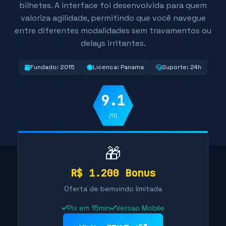
bilhetes. A interface foi desenvolvida para quem
valoriza agilidade, permitindo que você navegue
entre diferentes modalidades sem travamentos ou
delays irritantes.
Fundado: 2015
Licenca: Panama
Suporte: 24h
9.1
/10
🎁
R$ 1.200 Bonus
Oferta de bemvindo limitada
Pix em 15min
Versao Mobile