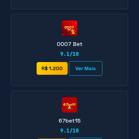
0007 Bet
9.1/10
R$ 1.200
Ver Mais
67bet15
9.1/10