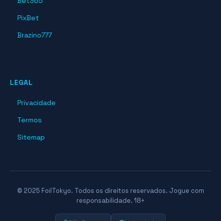
Bet365
PixBet
Brazino777
LEGAL
Privacidade
Termos
Sitemap
© 2025 FoilTokyo. Todos os direitos reservados. Jogue com
responsabilidade. 18+