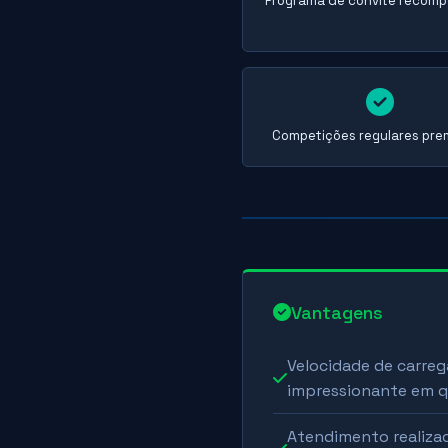
Programa de convite recom
Competições regulares pre
Vantagens
Velocidade de carre
impressionante em q
Atendimento realizad