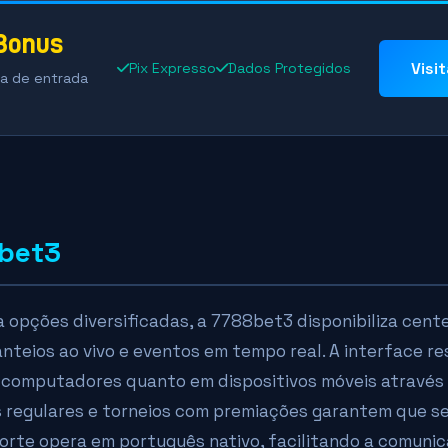
Bonus
Visi
Pix Expresso
Dados Protegidos
va de entrada
8bet3
a opções diversificadas, a 7788bet3 disponibiliza cen
anteios ao vivo e eventos em tempo real. A interface r
computadores quanto em dispositivos móveis através
s regulares e torneios com premiações garantem que s
porte opera em português nativo, facilitando a comuni