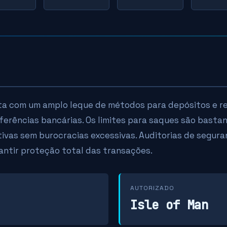
ta com um amplo leque de métodos para depósitos e ret
sferências bancárias. Os limites para saques são bastan
tivas sem burocracias excessivas. Auditorias de segu
antir proteção total das transações.
AUTORIZADO
Isle of Man