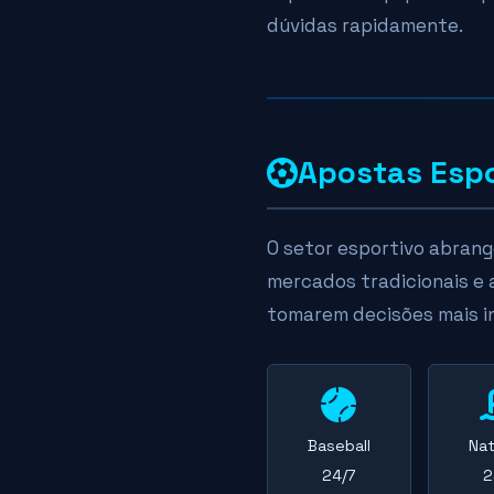
dúvidas rapidamente.
Apostas Espo
O setor esportivo abran
mercados tradicionais e 
tomarem decisões mais i
Baseball
Na
24/7
2