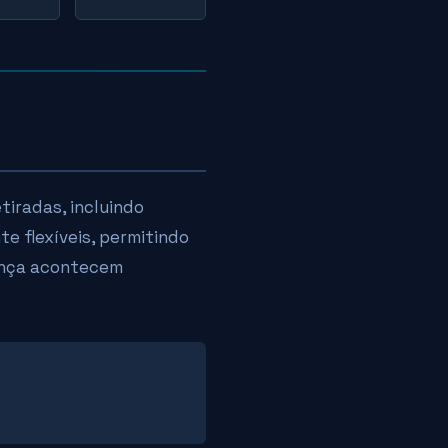
iradas, incluindo
te flexíveis, permitindo
rança acontecem