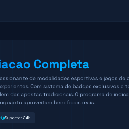
liacao Completa
essionante de modalidades esportivas e jogos de
experientes. Com sistema de badges exclusivos e t
ém das apostas tradicionais. O programa de indica
nquanto aproveitam benefícios reais.
Suporte: 24h