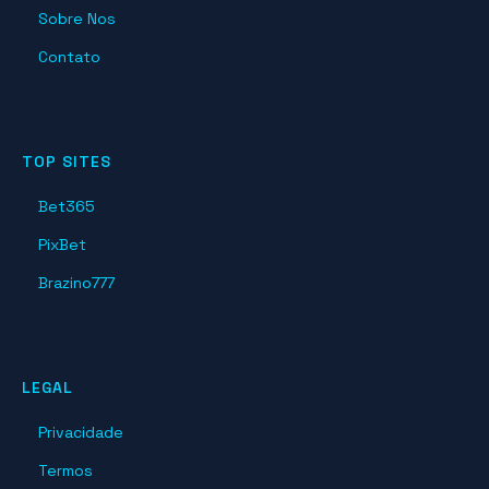
Sobre Nos
Contato
TOP SITES
Bet365
PixBet
Brazino777
LEGAL
Privacidade
Termos