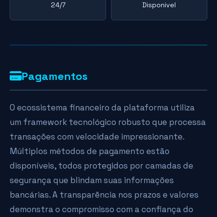
24/7
Disponivel
Pagamentos
O ecossistema financeiro da plataforma utiliza
um framework tecnológico robusto que processa
transações com velocidade impressionante.
Múltiplos métodos de pagamento estão
disponíveis, todos protegidos por camadas de
segurança que blindam suas informações
bancárias. A transparência nos prazos e valores
demonstra o compromisso com a confiança do