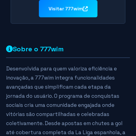
Visitar 777wim
Sobre o 777wim
Desenvolvida para quem valoriza eficiência e
inovação, a 777wim integra funcionalidades
avançadas que simplificam cada etapa da
jornada do usuário. O programa de conquistas
sociais cria uma comunidade engajada onde
vitórias são compartilhadas e celebradas
coletivamente. Desde apostas em chutes a gol
até cobertura completa da La Liga espanhola, a