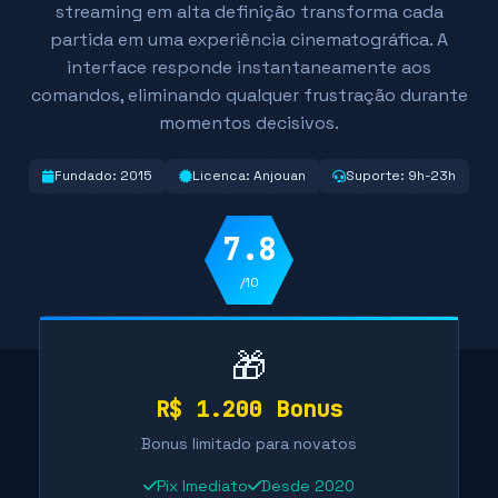
streaming em alta definição transforma cada
partida em uma experiência cinematográfica. A
interface responde instantaneamente aos
comandos, eliminando qualquer frustração durante
momentos decisivos.
Fundado: 2015
Licenca: Anjouan
Suporte: 9h-23h
7.8
/10
🎁
R$ 1.200 Bonus
Bonus limitado para novatos
Pix Imediato
Desde 2020