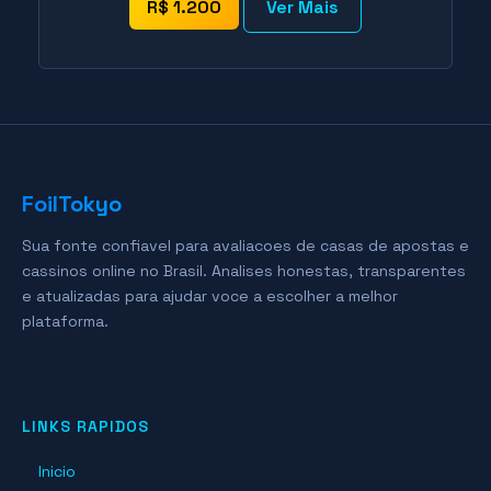
R$ 1.200
Ver Mais
FoilTokyo
Sua fonte confiavel para avaliacoes de casas de apostas e
cassinos online no Brasil. Analises honestas, transparentes
e atualizadas para ajudar voce a escolher a melhor
plataforma.
LINKS RAPIDOS
Inicio