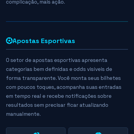
complicação, mais ação.
Apostas Esportivas
O setor de apostas esportivas apresenta
categorias bem definidas e odds visíveis de
forma transparente. Você monta seus bilhetes
com poucos toques, acompanha suas entradas
em tempo real e recebe notificações sobre
resultados sem precisar ficar atualizando
manualmente.