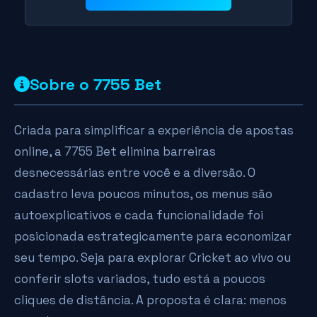
Sobre o 7755 Bet
Criada para simplificar a experiência de apostas
online, a 7755 Bet elimina barreiras
desnecessárias entre você e a diversão. O
cadastro leva poucos minutos, os menus são
autoexplicativos e cada funcionalidade foi
posicionada estrategicamente para economizar
seu tempo. Seja para explorar Cricket ao vivo ou
conferir slots variados, tudo está a poucos
cliques de distância. A proposta é clara: menos