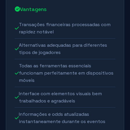
Vantagens
Transações financeiras processadas com
rapidez notável
Alternativas adequadas para diferentes
tipos de jogadores
Todas as ferramentas essenciais
funcionam perfeitamente em dispositivos
móveis
Interface com elementos visuais bem
trabalhados e agradáveis
Informações e odds atualizadas
instantaneamente durante os eventos