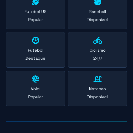
Futebol US
Baseball
Popular
Disponivel
Futebol
Ciclismo
Destaque
24/7
Volei
Natacao
Popular
Disponivel