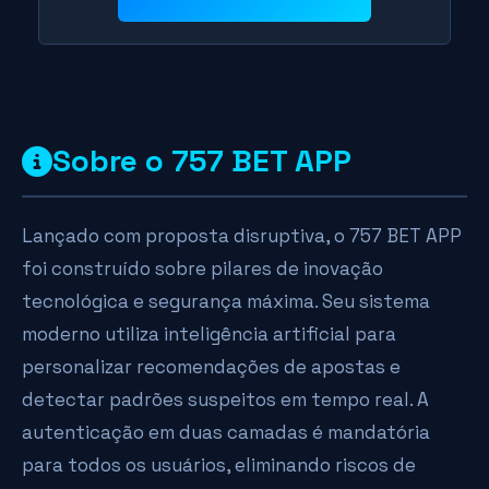
Sobre o 757 BET APP
Lançado com proposta disruptiva, o 757 BET APP
foi construído sobre pilares de inovação
tecnológica e segurança máxima. Seu sistema
moderno utiliza inteligência artificial para
personalizar recomendações de apostas e
detectar padrões suspeitos em tempo real. A
autenticação em duas camadas é mandatória
para todos os usuários, eliminando riscos de