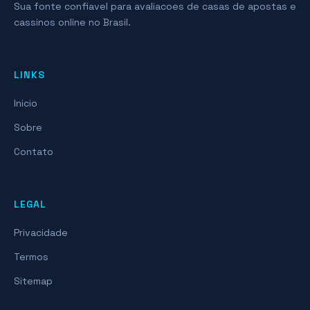
Sua fonte confiavel para avaliacoes de casas de apostas e
cassinos online no Brasil.
LINKS
Inicio
Sobre
Contato
LEGAL
Privacidade
Termos
Sitemap