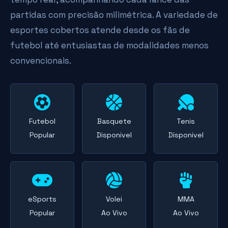
partidas com precisão milimétrica. A variedade de
esportes cobertos atende desde os fãs de
futebol até entusiastas de modalidades menos
convencionais.
Futebol
Basquete
Tenis
Popular
Disponivel
Disponivel
eSports
Volei
MMA
Popular
Ao Vivo
Ao Vivo