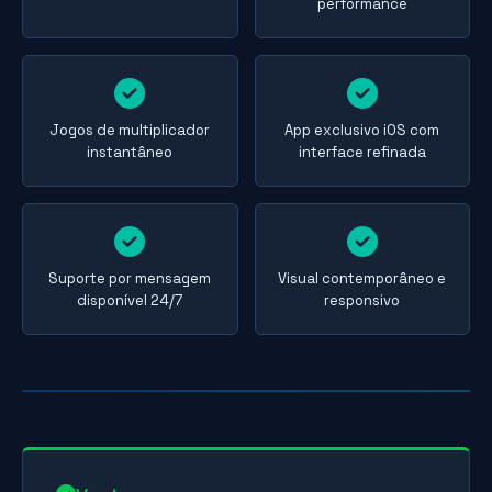
performance
Jogos de multiplicador
App exclusivo iOS com
instantâneo
interface refinada
Suporte por mensagem
Visual contemporâneo e
disponível 24/7
responsivo