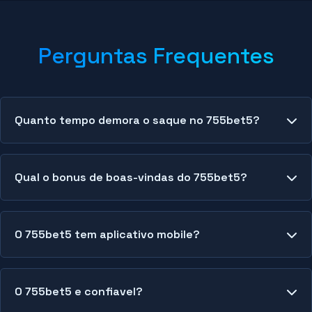
Perguntas Frequentes
Quanto tempo demora o saque no 755bet5?
Os saques via Pix são processados entre 5 a 15
minutos na maioria dos casos. Transferências
Qual o bonus de boas-vindas do 755bet5?
bancárias tradicionais levam de 1 a 2 dias úteis para
compensação completa.
Novos usuários recebem oferta de entrada que varia
conforme o valor depositado inicialmente, com
O 755bet5 tem aplicativo mobile?
percentuais aplicados sobre o primeiro aporte.
Consulte a seção promocional para condições
Sim, disponibiliza apps nativos tanto para Android
atualizadas e requisitos de apostas.
quanto iOS, ambos otimizados para garantir
O 755bet5 e confiavel?
navegação rápida e consumo eficiente de bateria. O