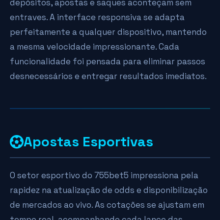
depósitos, apostas e saques aconteçam sem
entraves. A interface responsiva se adapta
perfeitamente a qualquer dispositivo, mantendo
a mesma velocidade impressionante. Cada
funcionalidade foi pensada para eliminar passos
desnecessários e entregar resultados imediatos.
Apostas Esportivas
O setor esportivo do 755bet5 impressiona pela
rapidez na atualização de odds e disponibilização
de mercados ao vivo. As cotações se ajustam em
tempo real, acompanhando cada lance das