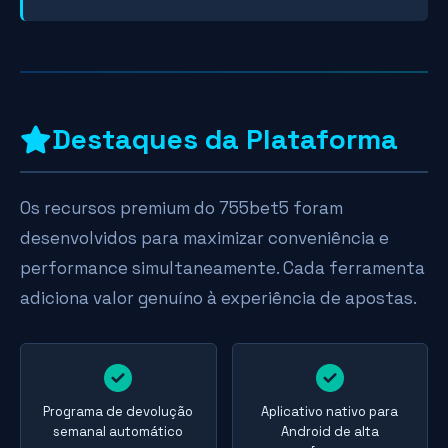
Destaques da Plataforma
Os recursos premium do 755bet5 foram
desenvolvidos para maximizar conveniência e
performance simultaneamente. Cada ferramenta
adiciona valor genuíno à experiência de apostas.
Programa de devolução
Aplicativo nativo para
semanal automático
Android de alta