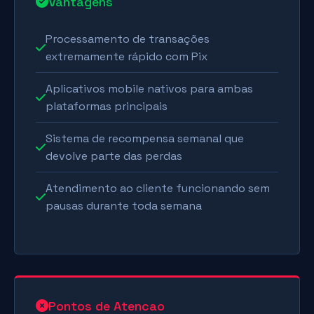
Vantagens
Processamento de transações
extremamente rápido com Pix
Aplicativos mobile nativos para ambas
plataformas principais
Sistema de recompensa semanal que
devolve parte das perdas
Atendimento ao cliente funcionando sem
pausas durante toda semana
Pontos de Atencao