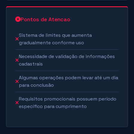
Pontos de Atencao
Sistema de limites que aumenta
gradualmente conforme uso
Necessidade de validação de informações
cadastrais
Algumas operações podem levar até um dia
para conclusão
Requisitos promocionais possuem período
específico para cumprimento