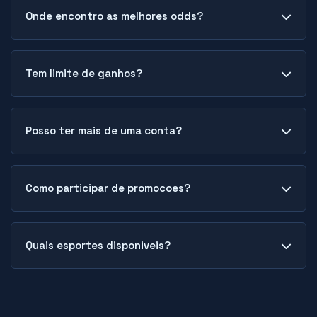
provedores renomados como Pragmatic Play, PG
Onde encontro as melhores odds?
Soft e Hacksaw Gaming. Novos jogos são
adicionados mensalmente.
As cotações mais competitivas geralmente
aparecem nos principais campeonatos de
Tem limite de ganhos?
futebol e eventos de tênis. A seção de esportes
destaca os mercados com valores diferenciados.
Sim, existe um teto máximo de premiação por
aposta que varia conforme o tipo de mercado
Posso ter mais de uma conta?
escolhido. Os detalhes específicos constam nos
termos de cada modalidade.
Não, os termos de uso permitem apenas um
cadastro por pessoa. Contas duplicadas são
Como participar de promocoes?
identificadas e podem resultar em bloqueio
permanente.
Acesse a seção de ofertas no menu principal e
ative manualmente as promoções desejadas.
Quais esportes disponiveis?
Algumas requerem código específico durante o
depósito.
A cobertura abrange futebol, basquete, tênis,
vôlei, MMA, futebol americano e diversos outros.
Modalidades menos populares também