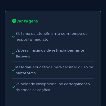
Vantagens
Sistema de atendimento com tempo de
resposta imediato
Valores máximos de retirada bastante
flexíveis
Materiais educativos para facilitar o uso da
plataforma
Velocidade excepcional no carregamento
de todas as seções