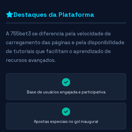
Destaques da Plataforma
A 755bet3 se diferencia pela velocidade de
carregamento das páginas e pela disponibilidade
de tutoriais que facilitam o aprendizado de
recursos avançados.
Base de usuários engajada e participativa
Apostas especiais no gol inaugural