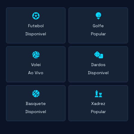
Futebol
Golfe
Disponivel
Popular
Volei
Dardos
Ao Vivo
Disponivel
Basquete
Xadrez
Disponivel
Popular