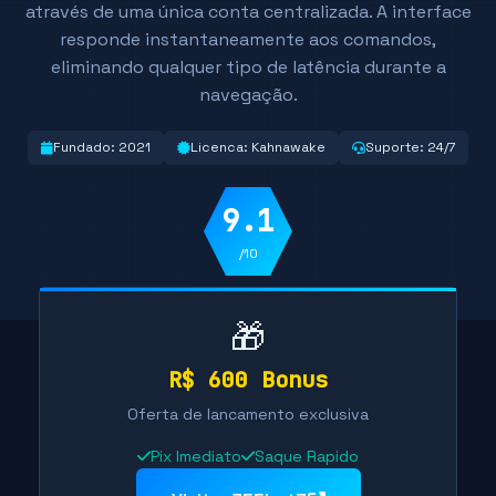
através de uma única conta centralizada. A interface
responde instantaneamente aos comandos,
eliminando qualquer tipo de latência durante a
navegação.
Fundado: 2021
Licenca: Kahnawake
Suporte: 24/7
9.1
/10
🎁
R$ 600 Bonus
Oferta de lancamento exclusiva
Pix Imediato
Saque Rapido