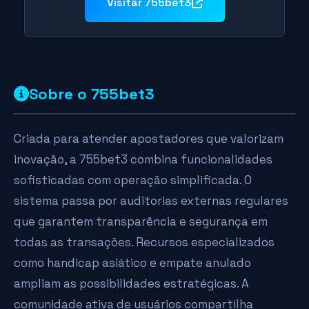
Visitar 755bet3
Sobre o 755bet3
Criada para atender apostadores que valorizam
inovação, a 755bet3 combina funcionalidades
sofisticadas com operação simplificada. O
sistema passa por auditorias externas regulares
que garantem transparência e segurança em
todas as transações. Recursos especializados
como handicap asiático e empate anulado
ampliam as possibilidades estratégicas. A
comunidade ativa de usuários compartilha