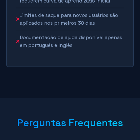
requerem curva de aprendizado inicial
Limites de saque para novos usuários são
aplicados nos primeiros 30 dias
Documentação de ajuda disponível apenas
em português e inglês
Perguntas Frequentes