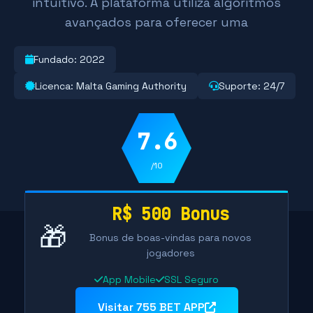
intuitivo. A plataforma utiliza algoritmos
avançados para oferecer uma
Fundado: 2022
Licenca: Malta Gaming Authority
Suporte: 24/7
7.6
/10
R$ 500 Bonus
🎁
Bonus de boas-vindas para novos
jogadores
App Mobile
SSL Seguro
Visitar 755 BET APP