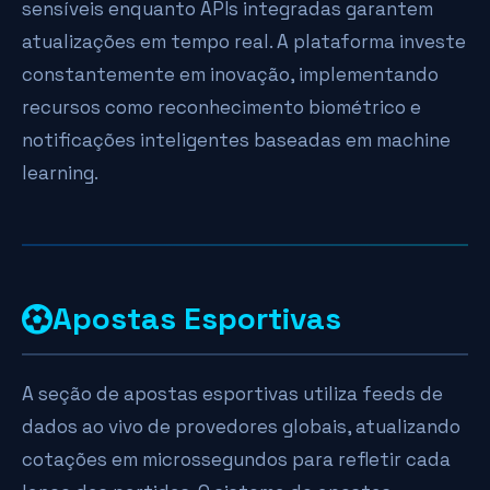
sensíveis enquanto APIs integradas garantem
atualizações em tempo real. A plataforma investe
constantemente em inovação, implementando
recursos como reconhecimento biométrico e
notificações inteligentes baseadas em machine
learning.
Apostas Esportivas
A seção de apostas esportivas utiliza feeds de
dados ao vivo de provedores globais, atualizando
cotações em microssegundos para refletir cada