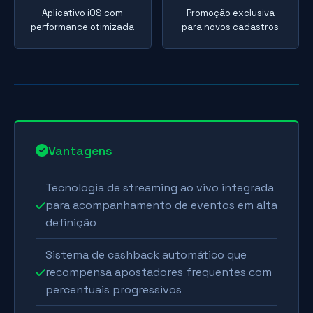
Aplicativo iOS com
Promoção exclusiva
performance otimizada
para novos cadastros
Vantagens
Tecnologia de streaming ao vivo integrada
para acompanhamento de eventos em alta
definição
Sistema de cashback automático que
recompensa apostadores frequentes com
percentuais progressivos