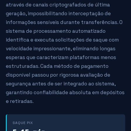
através de canais criptografados de última
geração, impossibilitando interceptação de
informações sensíveis durante transferências. O
sistema de processamento automatizado
identifica e executa solicitações de saque com
velocidade impressionante, eliminando longas
esperas que caracterizam plataformas menos
estruturadas. Cada método de pagamento
disponível passou por rigorosa avaliação de
segurança antes de ser integrado ao sistema,
garantindo confiabilidade absoluta em depósitos
e retiradas.
SAQUE PIX