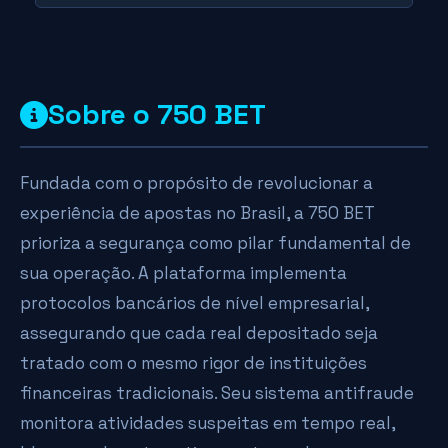
Sobre o 750 BET
Fundada com o propósito de revolucionar a
experiência de apostas no Brasil, a 750 BET
prioriza a segurança como pilar fundamental de
sua operação. A plataforma implementa
protocolos bancários de nível empresarial,
assegurando que cada real depositado seja
tratado com o mesmo rigor de instituições
financeiras tradicionais. Seu sistema antifraude
monitora atividades suspeitas em tempo real,