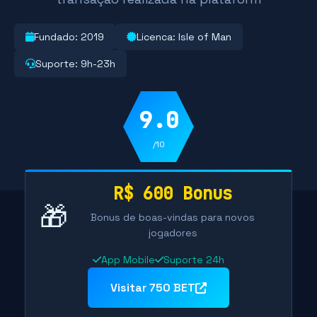
Fundado: 2019
Licenca: Isle of Man
Suporte: 9h-23h
9.0
/10
R$ 600 Bonus
🎁
Bonus de boas-vindas para novos
jogadores
App Mobile
Suporte 24h
Visitar 750 BET