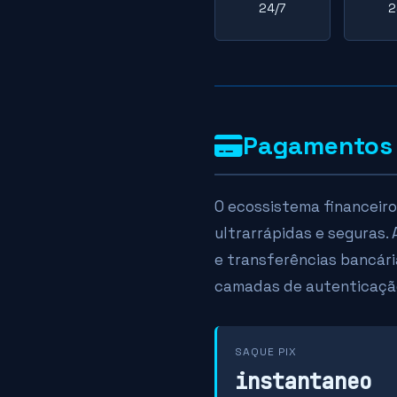
24/7
2
Pagamentos
O ecossistema financeiro
ultrarrápidas e seguras.
e transferências bancári
camadas de autenticação
SAQUE PIX
instantaneo