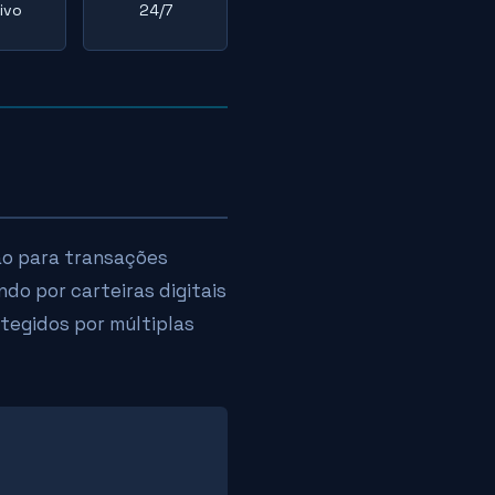
ivo
24/7
ão para transações
do por carteiras digitais
otegidos por múltiplas