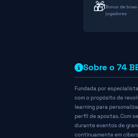
🎁
Bonus de boas-
jogadores
Sobre o 74 B
Fundada por especialista
com o propósito de revol
learning para personaliz
perfil de apostas. Com s
durante eventos de grand
continuamente em cibers