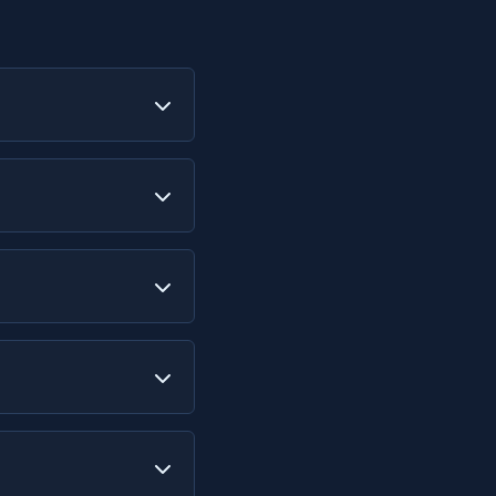
, MMA, vôlei,
nimento. O catálogo
cionalidades da
A versão mobile
segurança digital
s independentes e
além de free bets
 conforme promoções