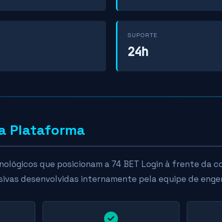
SUPORTE
24h
a Plataforma
cnológicos que posicionam a 74 BET Login à frente da 
sivas desenvolvidas internamente pela equipe de enge