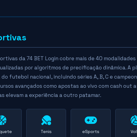
rtivas
ortivas da 74 BET Login cobre mais de 40 modalidade
alizadas por algoritmos de precificação dinâmica. A 
do futebol nacional, incluindo séries A, B, C e campe
cursos avançados como apostas ao vivo com cash out 
s elevam a experiência a outro patamar.
quete
Tenis
eSports
Vol