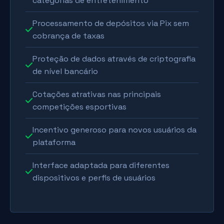
categorias de entretenimento
Processamento de depósitos via Pix sem
cobrança de taxas
Proteção de dados através de criptografia
de nível bancário
Cotações atrativas nas principais
competições esportivas
Incentivo generoso para novos usuários da
plataforma
Interface adaptada para diferentes
dispositivos e perfis de usuários