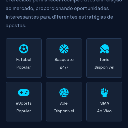
ao mercado, proporcionando oportunidades
interessantes para diferentes estratégias de
apostas.
Futebol
Basquete
Tenis
Popular
24/7
Disponivel
eSports
Volei
MMA
Popular
Disponivel
Ao Vivo