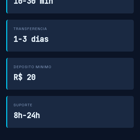
10-30 min
TRANSFERENCIA
1-3 dias
DEPOSITO MINIMO
R$ 20
SUPORTE
8h-24h