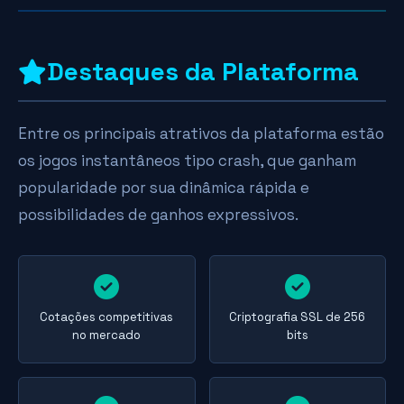
Destaques da Plataforma
Entre os principais atrativos da plataforma estão
os jogos instantâneos tipo crash, que ganham
popularidade por sua dinâmica rápida e
possibilidades de ganhos expressivos.
Cotações competitivas
Criptografia SSL de 256
no mercado
bits