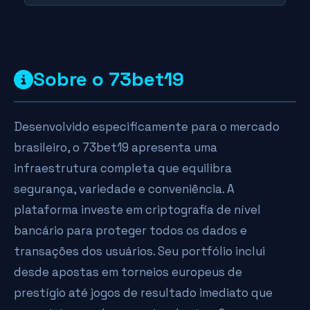
Sobre o 73bet19
Desenvolvido especificamente para o mercado
brasileiro, o 73bet19 apresenta uma
infraestrutura completa que equilibra
segurança, variedade e conveniência. A
plataforma investe em criptografia de nível
bancário para proteger todos os dados e
transações dos usuários. Seu portfólio inclui
desde apostas em torneios europeus de
prestígio até jogos de resultado imediato que