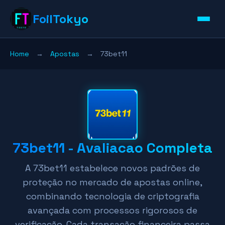
FoilTokyo
Home
→
Apostas
→
73bet11
73bet11 - Avaliacao Completa
A 73bet11 estabelece novos padrões de
proteção no mercado de apostas online,
combinando tecnologia de criptografia
avançada com processos rigorosos de
verificação. Cada transação financeira passa