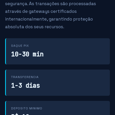
segurança. As transações são processadas
através de gateways certificados
internacionalmente, garantindo proteção
absoluta dos seus recursos.
SAQUE PIX
10-30 min
TRANSFERENCIA
1-3 dias
DEPOSITO MINIMO