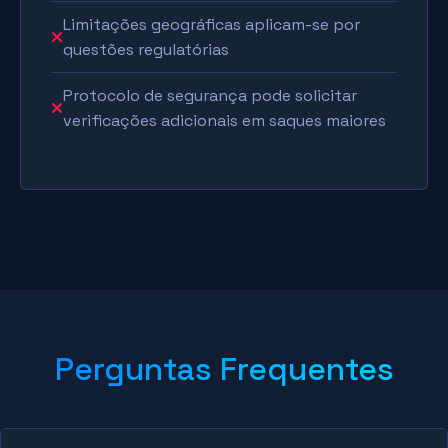
Limitações geográficas aplicam-se por
questões regulatórias
Protocolo de segurança pode solicitar
verificações adicionais em saques maiores
Perguntas Frequentes