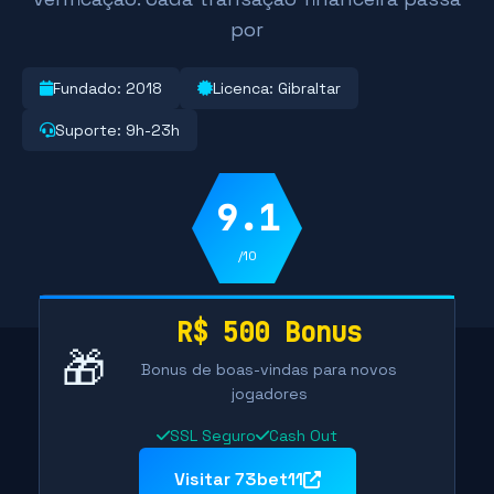
por
Fundado: 2018
Licenca: Gibraltar
Suporte: 9h-23h
9.1
/10
R$ 500 Bonus
🎁
Bonus de boas-vindas para novos
jogadores
SSL Seguro
Cash Out
Visitar 73bet11