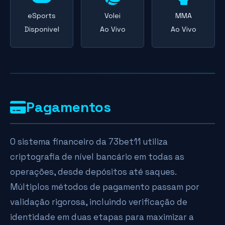
eSports
Volei
MMA
Disponivel
Ao Vivo
Ao Vivo
Pagamentos
O sistema financeiro da 73bet11 utiliza
criptografia de nível bancário em todas as
operações, desde depósitos até saques.
Múltiplos métodos de pagamento passam por
validação rigorosa, incluindo verificação de
identidade em duas etapas para maximizar a