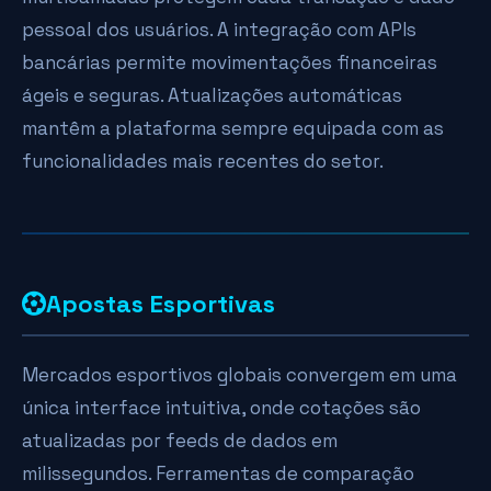
pessoal dos usuários. A integração com APIs
bancárias permite movimentações financeiras
ágeis e seguras. Atualizações automáticas
mantêm a plataforma sempre equipada com as
funcionalidades mais recentes do setor.
Apostas Esportivas
Mercados esportivos globais convergem em uma
única interface intuitiva, onde cotações são
atualizadas por feeds de dados em
milissegundos. Ferramentas de comparação