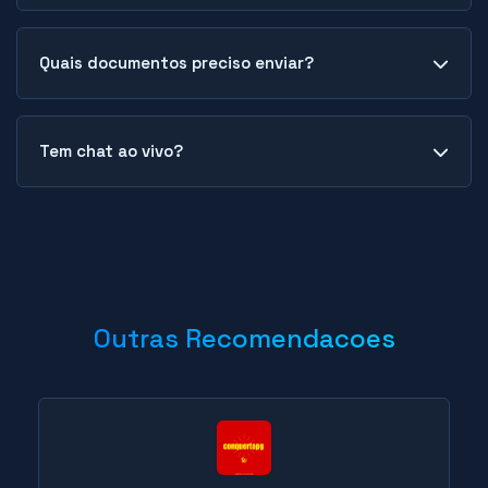
Basta acessar a seção de ofertas no menu
principal e ativar a promoção desejada. Algumas
Quais documentos preciso enviar?
são creditadas automaticamente após depósito
qualificado.
São necessários documento de identidade com
foto (RG ou CNH), comprovante de residência
Tem chat ao vivo?
recente e eventualmente selfie para validação
facial.
Sim, o atendimento por chat funciona
diariamente com agentes preparados para
resolver dúvidas e questões técnicas
rapidamente.
Outras Recomendacoes