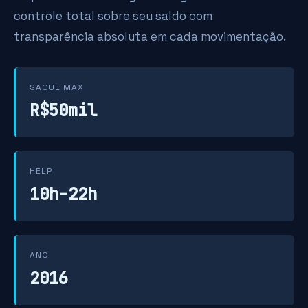
controle total sobre seu saldo com
transparência absoluta em cada movimentação.
SAQUE MAX
R$50mil
HELP
10h-22h
ANO
2016