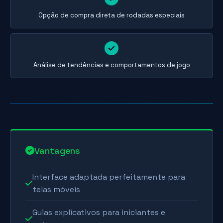
Opção de compra direta de rodadas especiais
Análise de tendências e comportamentos de jogo
Vantagens
Interface adaptada perfeitamente para
telas móveis
Guias explicativos para iniciantes e