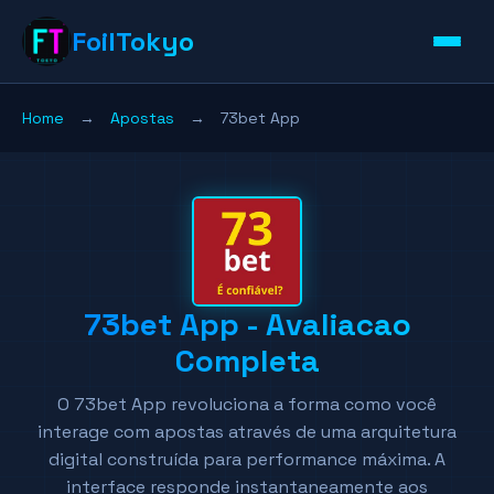
FoilTokyo
Home
→
Apostas
→
73bet App
73bet App - Avaliacao
Completa
O 73bet App revoluciona a forma como você
interage com apostas através de uma arquitetura
digital construída para performance máxima. A
interface responde instantaneamente aos