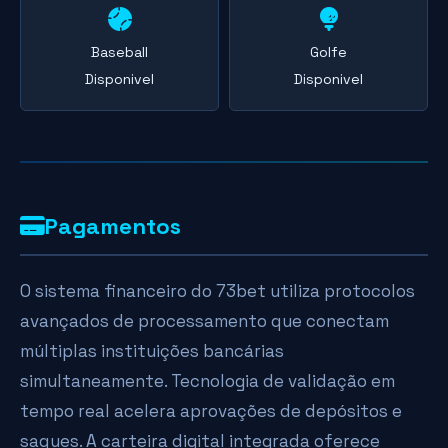
Baseball
Golfe
Disponivel
Disponivel
Pagamentos
O sistema financeiro do 73bet utiliza protocolos
avançados de processamento que conectam
múltiplas instituições bancárias
simultaneamente. Tecnologia de validação em
tempo real acelera aprovações de depósitos e
saques. A carteira digital integrada oferece