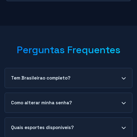
Perguntas Frequentes
Tem Brasileirao completo?
Sim, a 7359 Bet oferece cobertura completa do
Campeonato Brasileiro com todas as séries e
Como alterar minha senha?
rodadas disponíveis para apostas.
Acesse as configurações da sua conta, selecione
a opção de segurança e clique em 'Alterar
Quais esportes disponiveis?
Senha'. Você receberá um código de