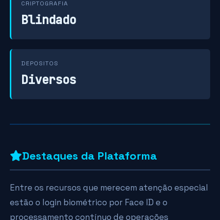
CRIPTOGRAFIA
Blindado
DEPOSITOS
Diversos
Destaques da Plataforma
Entre os recursos que merecem atenção especial
estão o login biométrico por Face ID e o
processamento contínuo de operações