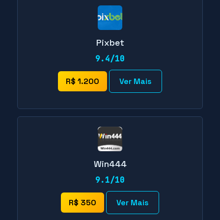
Pixbet
9.4/10
R$ 1.200
Ver Mais
Win444
9.1/10
R$ 350
Ver Mais