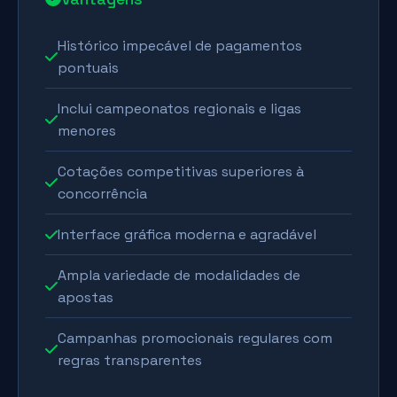
Histórico impecável de pagamentos
pontuais
Inclui campeonatos regionais e ligas
menores
Cotações competitivas superiores à
concorrência
Interface gráfica moderna e agradável
Ampla variedade de modalidades de
apostas
Campanhas promocionais regulares com
regras transparentes