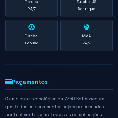
Dardos
Futebol US
24/7
Destaque
Futebol
MMA
Popular
24/7
Pagamentos
O ambiente tecnológico da 7359 Bet assegura
que todos os pagamentos sejam processados
pontualmente, sem atrasos ou complicações