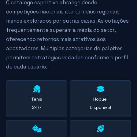
O catálogo esportivo abrange desde
competições nacionais até torneios regionais
menos explorados por outras casas. As cotações
frequentemente superam a média do setor,
oferecendo retornos mais atrativos aos
apostadores. Múltiplas categorias de palpites
permitem estratégias variadas conforme o perfil
de cada usuário.
Tenis
Hoquei
24/7
Disponivel