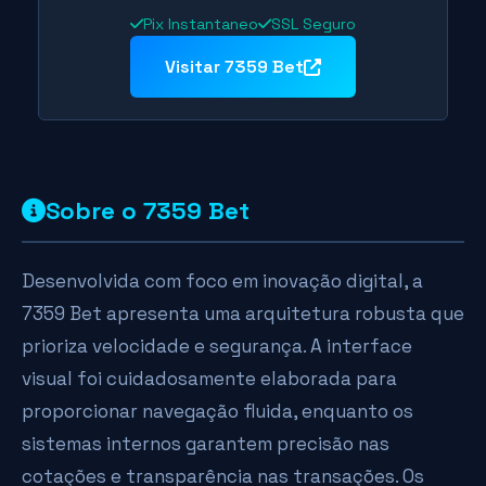
Pix Instantaneo
SSL Seguro
Visitar 7359 Bet
Sobre o 7359 Bet
Desenvolvida com foco em inovação digital, a
7359 Bet apresenta uma arquitetura robusta que
prioriza velocidade e segurança. A interface
visual foi cuidadosamente elaborada para
proporcionar navegação fluida, enquanto os
sistemas internos garantem precisão nas
cotações e transparência nas transações. Os