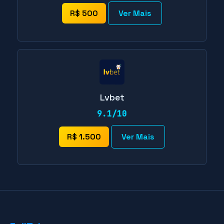
R$ 500
Ver Mais
Lvbet
9.1/10
R$ 1.500
Ver Mais