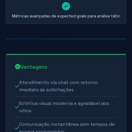
Métricas avançadas de expected goals para análise tátic
Vantagens
Atendimento via chat com retorno
imediato às solicitações
Estética visual moderna e agradável aos
olhos
Comunicação instantânea sem tempos de
espera prolongados