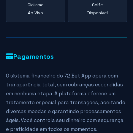
Ciclismo
Golfe
Ao Vivo
Disponivel
Pagamentos
O sistema financeiro do 72 Bet App opera com
transparência total, sem cobranças escondidas
em nenhuma etapa. A plataforma oferece um
tratamento especial para transações, aceitando
diversas moedas e garantindo processamentos
ágeis. Você controla seu dinheiro com segurança
e praticidade em todos os momentos.