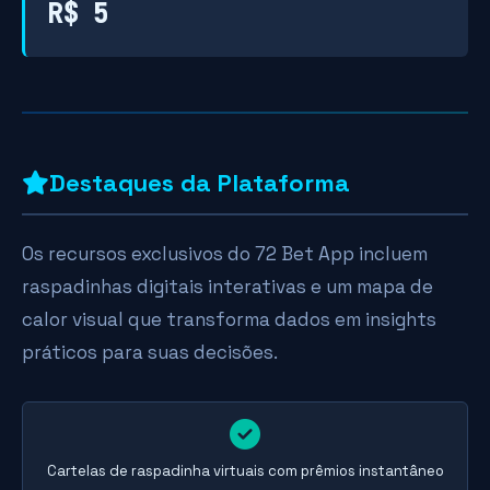
R$ 5
Destaques da Plataforma
Os recursos exclusivos do 72 Bet App incluem
raspadinhas digitais interativas e um mapa de
calor visual que transforma dados em insights
práticos para suas decisões.
Cartelas de raspadinha virtuais com prêmios instantâneo