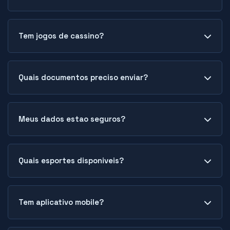
Sim, o 72 Bet App oferece cobertura completa
do Campeonato Brasileiro com todos os jogos
Tem jogos de cassino?
das séries A e B disponíveis para apostas.
A plataforma disponibiliza jogos de cassino
incluindo as raspadinhas digitais exclusivas, além
Quais documentos preciso enviar?
de outras opções de entretenimento virtual.
Você precisará enviar documento de identidade
com foto (RG ou CNH) e comprovante de
Meus dados estao seguros?
residência recente para validar sua conta.
Todas as informações pessoais e financeiras são
protegidas por criptografia avançada,
Quais esportes disponiveis?
garantindo confidencialidade total dos seus
dados.
O catálogo inclui futebol, vôlei brasileiro,
basquete, tênis, MMA e diversas outras
Tem aplicativo mobile?
modalidades nacionais e internacionais.
O 72 Bet App funciona perfeitamente em