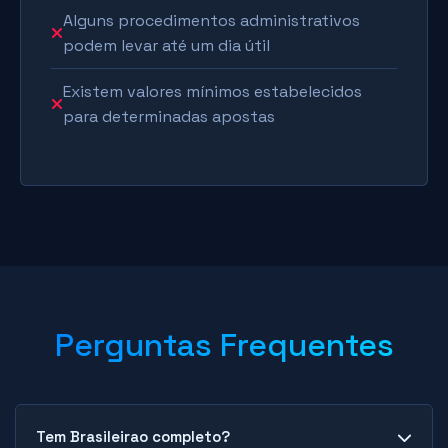
Alguns procedimentos administrativos
podem levar até um dia útil
Existem valores mínimos estabelecidos
para determinadas apostas
Perguntas Frequentes
Tem Brasileirao completo?