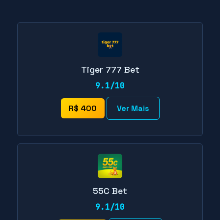
Tiger 777 Bet
9.1/10
R$ 400
Ver Mais
55C Bet
9.1/10