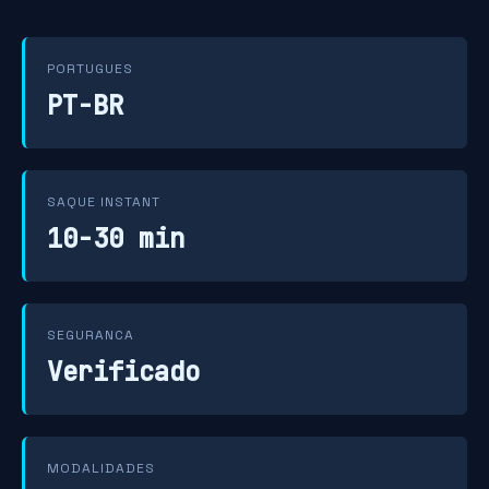
PORTUGUES
PT-BR
SAQUE INSTANT
10-30 min
SEGURANCA
Verificado
MODALIDADES