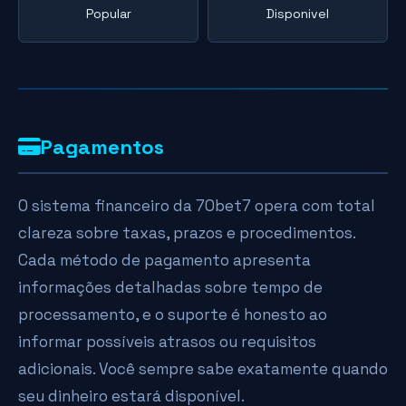
Popular
Disponivel
Pagamentos
O sistema financeiro da 70bet7 opera com total
clareza sobre taxas, prazos e procedimentos.
Cada método de pagamento apresenta
informações detalhadas sobre tempo de
processamento, e o suporte é honesto ao
informar possíveis atrasos ou requisitos
adicionais. Você sempre sabe exatamente quando
seu dinheiro estará disponível.