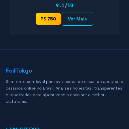
9.1/10
R$ 750
Ver Mais
FoilTokyo
Sua fonte confiavel para avaliacoes de casas de apostas e
cassinos online no Brasil. Analises honestas, transparentes
e atualizadas para ajudar voce a escolher a melhor
plataforma.