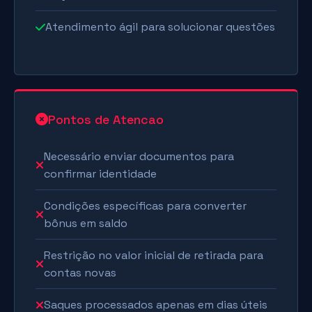
Atendimento ágil para solucionar questões
Pontos de Atencao
Necessário enviar documentos para
confirmar identidade
Condições específicas para converter
bônus em saldo
Restrição no valor inicial de retirada para
contas novas
Saques processados apenas em dias úteis