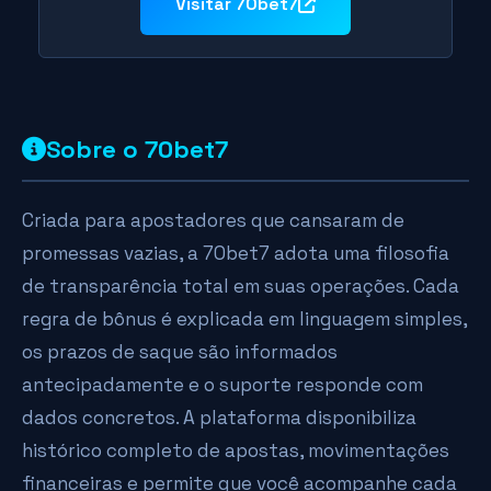
Visitar 70bet7
Sobre o 70bet7
Criada para apostadores que cansaram de
promessas vazias, a 70bet7 adota uma filosofia
de transparência total em suas operações. Cada
regra de bônus é explicada em linguagem simples,
os prazos de saque são informados
antecipadamente e o suporte responde com
dados concretos. A plataforma disponibiliza
histórico completo de apostas, movimentações
financeiras e permite que você acompanhe cada