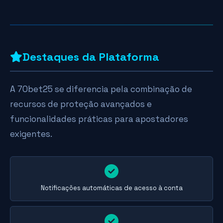
Destaques da Plataforma
A 70bet25 se diferencia pela combinação de
recursos de proteção avançados e
funcionalidades práticas para apostadores
exigentes.
Notificações automáticas de acesso à conta