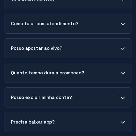
financeira. Após o início do processamento, o
cancelamento não é mais permitido.
Sim, a 70bet25 oferece mesas de baccarat ao
vivo com crupiês profissionais transmitindo em
Como falar com atendimento?
tempo real.
O contato é feito através do sistema de tickets
priorizados, onde você descreve sua dúvida e
Posso apostar ao vivo?
recebe resposta da equipe de suporte.
Sim, a plataforma disponibiliza apostas em
eventos que estão acontecendo no momento,
Quanto tempo dura a promocao?
com odds atualizadas em tempo real.
Cada promoção possui prazo específico
informado em seus termos e condições. Verifique
Posso excluir minha conta?
a validade antes de participar.
Sim, você pode solicitar o encerramento
permanente da sua conta entrando em contato
Precisa baixar app?
com o suporte através do sistema de tickets.
Não é necessário. A 70bet25 funciona