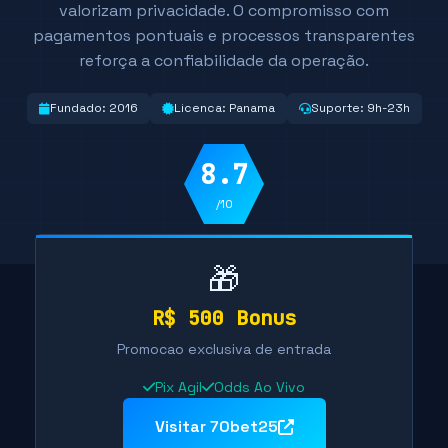
valorizam privacidade. O compromisso com
pagamentos pontuais e processos transparentes
reforça a confiabilidade da operação.
Fundado: 2016
Licenca: Panama
Suporte: 9h-23h
8.7
/10
🎁
R$ 500 Bonus
Promocao exclusiva de entrada
Pix Agil
Odds Ao Vivo
Visitar 70bet25