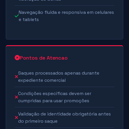
Navegação fluida e responsiva em celulares
e tablets
Pontos de Atencao
Saques processados apenas durante
expediente comercial
Condições específicas devem ser
cumpridas para usar promoções
Validação de identidade obrigatória antes
do primeiro saque