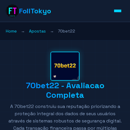
FoilTokyo
Home
→
Apostas
→
70bet22
70bet22 - Avaliacao
Completa
A 70bet22 construiu sua reputação priorizando a
proteção integral dos dados de seus usuários
através de sistemas robustos de segurança digital.
Cada transação financeira passa por múltiplas