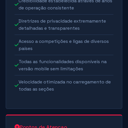
Credibilidade estabelecida através de anos
de operação consistente
Diretrizes de privacidade extremamente
detalhadas e transparentes
Acesso a competições e ligas de diversos
países
Todas as funcionalidades disponíveis na
versão mobile sem limitações
Velocidade otimizada no carregamento de
todas as seções
Pontos de Atencao