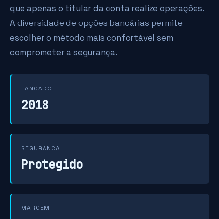
que apenas o titular da conta realize operações.
A diversidade de opções bancárias permite
escolher o método mais confortável sem
comprometer a segurança.
LANCADO
2018
SEGURANCA
Protegido
MARGEM