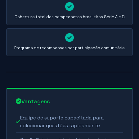
Cobertura total dos campeonatos brasileiros Série A e B
Programa de recompensas por participação comunitária
Vantagens
Equipe de suporte capacitada para
solucionar questões rapidamente