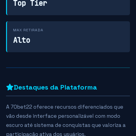
Top Tier
MAX RETIRADA
Alto
Destaques da Plataforma
A 70bet22 oferece recursos diferenciados que
vão desde interface personalizável com modo
escuro até sistema de conquistas que valoriza a
participação ativa dos usuários.