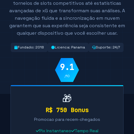
torneios de slots competitivos até estatísticas
avançadas de xG que transformam suas análises. A
navegação fluida e a sincronização em nuvem
garantem que sua experiência seja consistente em
qualquer dispositivo que você escolher usar.
Fundado: 2018
Licenca: Panama
Suporte: 24/7
9.1
/10
🎁
R$ 750 Bonus
Promocao para recem-chegados
Pix Instantaneo
Tempo Real