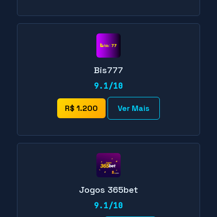
Bis777
9.1/10
R$ 1.200
Ver Mais
Jogos 365bet
9.1/10