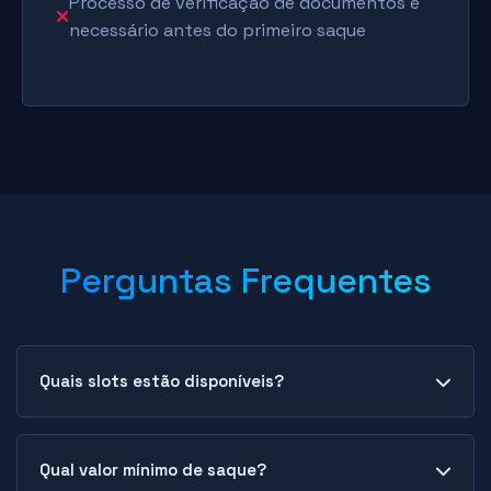
Processo de verificação de documentos é
necessário antes do primeiro saque
Perguntas Frequentes
Quais slots estão disponíveis?
A 70bet18 oferece centenas de caça-níqueis de
fornecedores renomados, incluindo títulos
Qual valor mínimo de saque?
populares e lançamentos recentes. O catálogo é