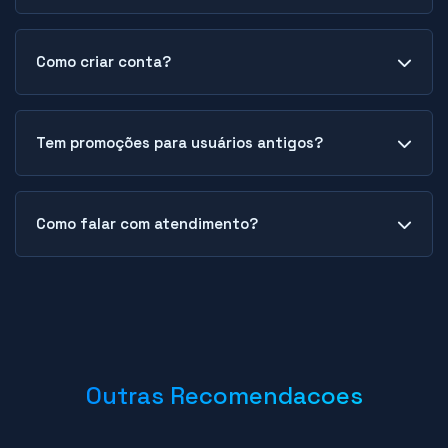
atualizado regularmente com novos jogos e
O valor mínimo para solicitação de saque varia
torneios exclusivos.
conforme o método escolhido, geralmente
Como criar conta?
começando em R$ 20. Consulte a seção de
pagamentos para valores específicos de cada
Clique no botão de registro, preencha seus
opção.
dados pessoais básicos, confirme seu e-mail e
Tem promoções para usuários antigos?
pronto. O processo leva menos de três minutos
para ser concluído.
Sim, a 70bet18 mantém um programa de
recompensas contínuo com ofertas semanais e
Como falar com atendimento?
bônus de recarga para jogadores ativos.
Verifique a aba de promoções regularmente para
O suporte está disponível através do chat ao
não perder oportunidades.
vivo no site ou por e-mail. A equipe responde
rapidamente e está preparada para resolver
dúvidas técnicas e financeiras.
Outras Recomendacoes