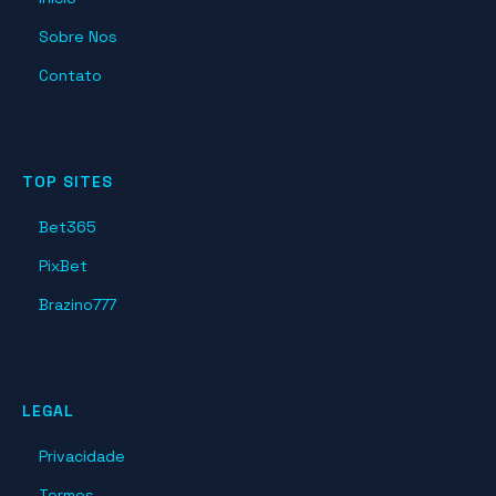
Sobre Nos
Contato
TOP SITES
Bet365
PixBet
Brazino777
LEGAL
Privacidade
Termos