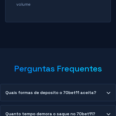
volume
Perguntas Frequentes
Quais formas de deposito o 70bet11 aceita?
A plataforma trabalha com Pix para transações
instantâneas, transferências bancárias
Quanto tempo demora o saque no 70bet11?