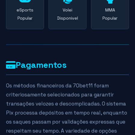
eSports
Volei
MMA
Popular
Disponivel
Popular
Pagamentos
Os métodos financeiros da 70bet11 foram
criteriosamente selecionados para garantir
transações velozes e descomplicadas. O sistema
Pix processa depósitos em tempo real, enquanto
os saques passam por validações expressas que
respeitam seu tempo. A variedade de opções