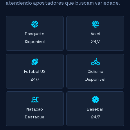
atendendo apostadores que buscam variedade.
Basquete
Volei
Disponivel
24/7
Futebol US
Ciclismo
24/7
Disponivel
Natacao
Baseball
Destaque
24/7