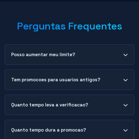
Perguntas Frequentes
Posso aumentar meu limite?
Sim, os limites são revisados conforme o
histórico de atividade e tempo de conta. Entre
Tem promocoes para usuarios antigos?
em contato com o suporte para solicitar análise
personalizada do seu perfil.
A 707bet4 oferece benefícios exclusivos através
do sistema de níveis de recompensa, com
Quanto tempo leva a verificacao?
vantagens crescentes para membros ativos.
Promoções sazonais também contemplam
O processo de verificação documental
usuários com maior tempo de cadastro.
geralmente é concluído entre 24 e 72 horas
Quanto tempo dura a promocao?
úteis. Documentos legíveis e completos aceleram