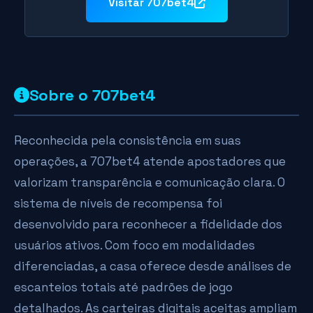
Visitar 707bet4
Sobre o 707bet4
Reconhecida pela consistência em suas
operações, a 707bet4 atende apostadores que
valorizam transparência e comunicação clara. O
sistema de níveis de recompensa foi
desenvolvido para reconhecer a fidelidade dos
usuários ativos. Com foco em modalidades
diferenciadas, a casa oferece desde análises de
escanteios totais até padrões de jogo
detalhados. As carteiras digitais aceitas ampliam