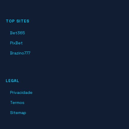
TOP SITES
Bet365
PixBet
Brazino777
LEGAL
Privacidade
Termos
Sitemap