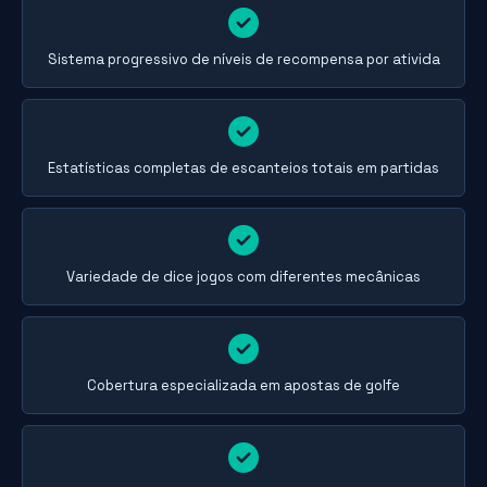
Sistema progressivo de níveis de recompensa por ativida
Estatísticas completas de escanteios totais em partidas
Variedade de dice jogos com diferentes mecânicas
Cobertura especializada em apostas de golfe