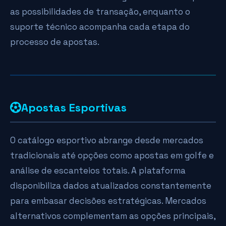
as possibilidades de transação, enquanto o
suporte técnico acompanha cada etapa do
processo de apostas.
Apostas Esportivas
O catálogo esportivo abrange desde mercados
tradicionais até opções como apostas em golfe e
análise de escanteios totais. A plataforma
disponibiliza dados atualizados constantemente
para embasar decisões estratégicas. Mercados
alternativos complementam as opções principais,