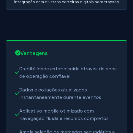
Integração com diversas carteiras digitais para transaç
Vantagens
Credibilidade estabelecida através de anos
de operação confiável
Dados e cotações atualizados
instantaneamente durante eventos
Aplicativo mobile otimizado com
navegação fluida e recursos completos
Ampla seleção de mercados secundários e