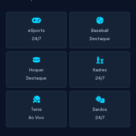
eSports
Baseball
24/7
Destaque
Hoquei
Xadrez
Destaque
24/7
Tenis
Dardos
Ao Vivo
24/7