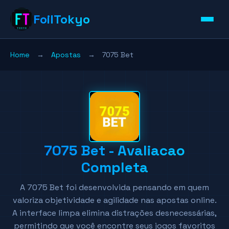
FoilTokyo
Home
→
Apostas
→
7075 Bet
7075 Bet - Avaliacao
Completa
A 7075 Bet foi desenvolvida pensando em quem
valoriza objetividade e agilidade nas apostas online.
A interface limpa elimina distrações desnecessárias,
permitindo que você encontre seus jogos favoritos