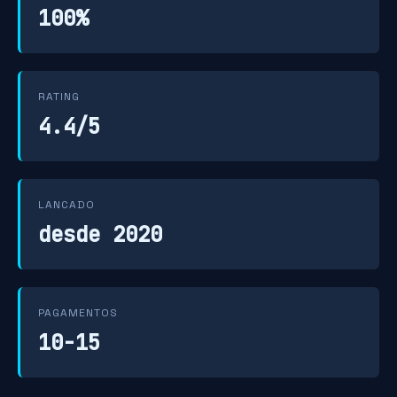
100%
RATING
4.4/5
LANCADO
desde 2020
PAGAMENTOS
10-15