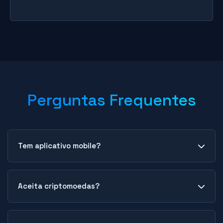
Perguntas Frequentes
Tem aplicativo mobile?
A 7075 Bet funciona perfeitamente através do
navegador do celular, com design adaptado para
Aceita criptomoedas?
telas menores. Não há necessidade de baixar
aplicativos adicionais.
Atualmente a plataforma trabalha com métodos
de pagamento tradicionais em reais. Consulte a