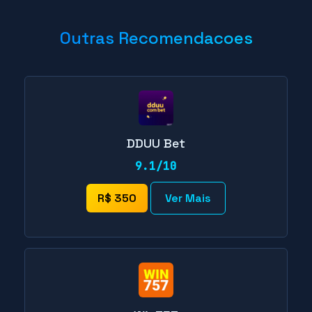
O catálogo é atualizado conforme o calendário
esportivo.
Outras Recomendacoes
DDUU Bet
9.1/10
R$ 350
Ver Mais