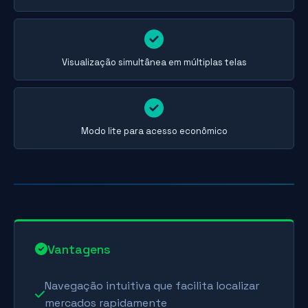
Visualização simultânea em múltiplas telas
Modo lite para acesso econômico
Vantagens
Navegação intuitiva que facilita localizar
mercados rapidamente