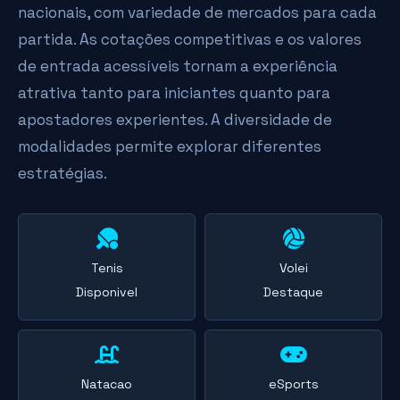
nacionais, com variedade de mercados para cada
partida. As cotações competitivas e os valores
de entrada acessíveis tornam a experiência
atrativa tanto para iniciantes quanto para
apostadores experientes. A diversidade de
modalidades permite explorar diferentes
estratégias.
Tenis
Volei
Disponivel
Destaque
Natacao
eSports