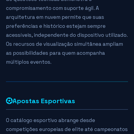
compromisamento com suporte ágil. A
arquitetura em nuvem permite que suas
preferências e histórico estejam sempre
acessíveis, independente do dispositivo utilizado.
Os recursos de visualização simultânea ampliam
as possibilidades para quem acompanha
múltiplos eventos.
Apostas Esportivas
O catálogo esportivo abrange desde
competições europeias de elite até campeonatos