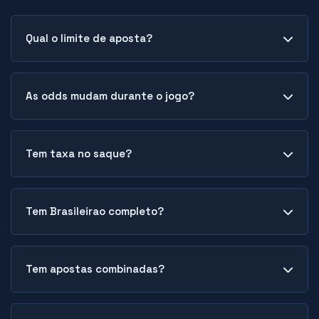
Qual o limite de aposta?
Os limites variam conforme o esporte e mercado
escolhido, com valores que se ajustam ao perfil
As odds mudam durante o jogo?
da conta. Usuários com histórico consolidado
podem solicitar aumentos personalizados.
Sim, as cotações são atualizadas
constantemente conforme o desenrolar dos
Tem taxa no saque?
eventos, refletindo as mudanças nas
probabilidades em tempo real.
A política de taxas depende do método
escolhido e do valor solicitado. Consulte a seção
Tem Brasileirao completo?
financeira para detalhes específicos de cada
opção disponível.
Sim, todas as rodadas do Campeonato Brasileiro
estão disponíveis com diversos mercados para
Tem apostas combinadas?
cada partida das séries A e B.
Sim, é possível criar bilhetes combinados