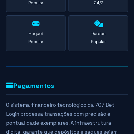
Popular
24/7
Hoquei
Dardos
Popular
Popular
Pagamentos
O sistema financeiro tecnológico da 707 Bet
Login processa transações com precisão e
pontualidade exemplares. A infraestrutura
digital garante que depósitos e saques sejam