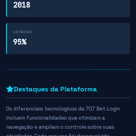
2018
COTACAO
95%
Destaques da Plataforma
Os diferenciais tecnológicos da 707 Bet Login
incluem funcionalidades que otimizam a
navegação e ampliam o controle sobre suas