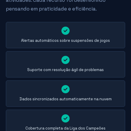
atividades. Cada recurso foi desenvolvido
pensando em praticidade e eficiência.
Alertas automáticos sobre suspensões de jogos
Suporte com resolução ágil de problemas
Dados sincronizados automaticamente na nuvem
Cobertura completa da Liga dos Campeões