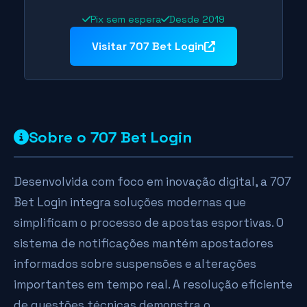
Pix sem espera
Desde 2019
Visitar 707 Bet Login
Sobre o 707 Bet Login
Desenvolvida com foco em inovação digital, a 707
Bet Login integra soluções modernas que
simplificam o processo de apostas esportivas. O
sistema de notificações mantém apostadores
informados sobre suspensões e alterações
importantes em tempo real. A resolução eficiente
de questões técnicas demonstra o