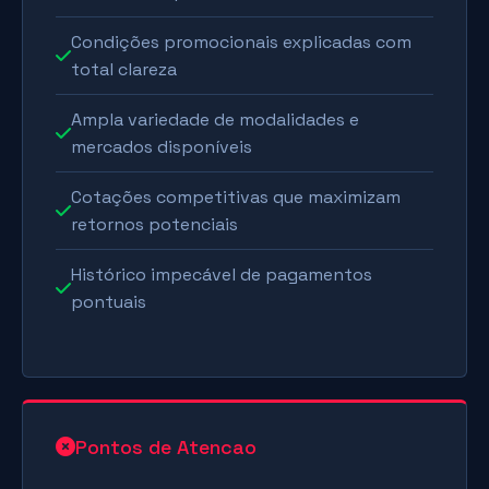
Condições promocionais explicadas com
total clareza
Ampla variedade de modalidades e
mercados disponíveis
Cotações competitivas que maximizam
retornos potenciais
Histórico impecável de pagamentos
pontuais
Pontos de Atencao