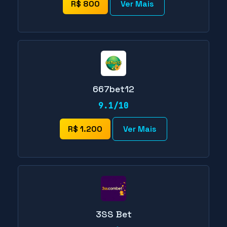
R$ 800
Ver Mais
667bet12
9.1/10
R$ 1.200
Ver Mais
3SS Bet