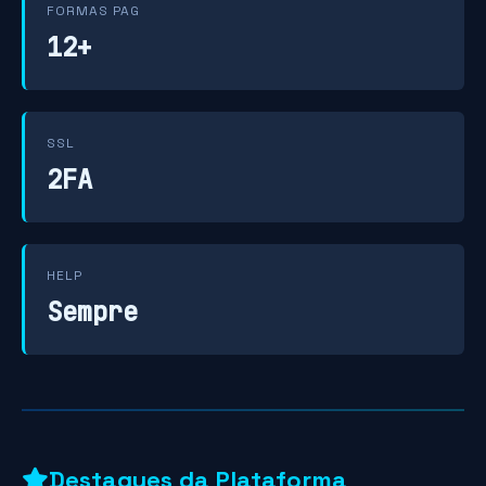
FORMAS PAG
12+
SSL
2FA
HELP
Sempre
Destaques da Plataforma