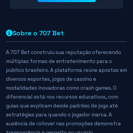
Sobre o 707 Bet
A 707 Bet construiu sua reputação oferecendo
múltiplas formas de entretenimento para o
público brasileiro. A plataforma reúne apostas em
diversos esportes, jogos de cassino e
modalidades inovadoras como crash games. O
diferencial está nos recursos educativos, com
guias que explicam desde padrões de jogo até
estratégias para quando o jogador marca. A
ausência de rollover nas promoções demonstra
transparência e respeito ao usuário.