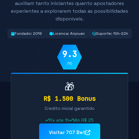
auxiliam tanto iniciantes quanto apostadores
experientes a explorarem todas as possibilidades
disponíveis.
Fundado: 2018
Licenca: Anjouan
Suporte: 10h-22h
9.3
/10
🎁
R$ 1.500 Bonus
Credito inicial garantido
Pix ate 1h
Min R$ 25
Visitar 707 Bet