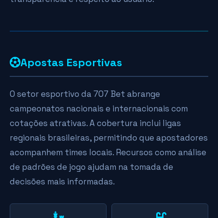
Apostas Esportivas
O setor esportivo da 707 Bet abrange
campeonatos nacionais e internacionais com
cotações atrativas. A cobertura inclui ligas
regionais brasileiras, permitindo que apostadores
acompanhem times locais. Recursos como análise
de padrões de jogo ajudam na tomada de
decisões mais informadas.