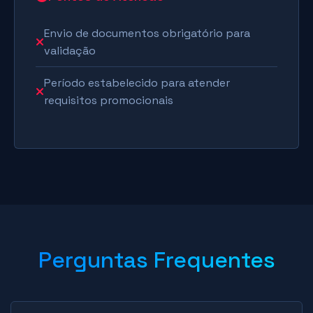
Envio de documentos obrigatório para
validação
Período estabelecido para atender
requisitos promocionais
Perguntas Frequentes