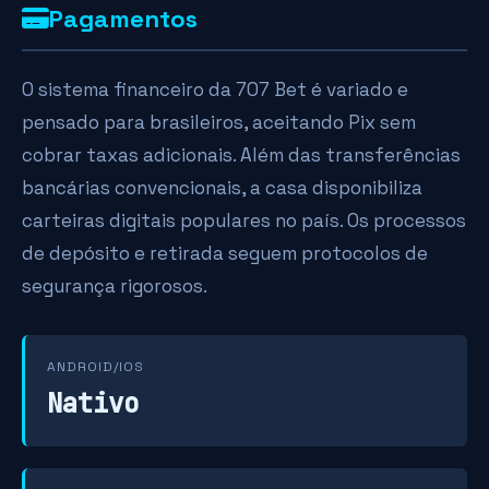
Pagamentos
O sistema financeiro da 707 Bet é variado e
pensado para brasileiros, aceitando Pix sem
cobrar taxas adicionais. Além das transferências
bancárias convencionais, a casa disponibiliza
carteiras digitais populares no país. Os processos
de depósito e retirada seguem protocolos de
segurança rigorosos.
ANDROID/IOS
Nativo