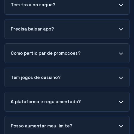
Tem taxa no saque?
A 707 Bet não cobra taxas para saques via Pix.
Outros métodos podem ter custos dependendo
Precisa baixar app?
do processador financeiro utilizado.
Não é obrigatório. A plataforma funciona
perfeitamente pelo navegador de qualquer
Como participar de promocoes?
dispositivo móvel ou desktop.
Acesse a seção de promoções no menu principal
e escolha a oferta desejada. Leia os termos
Tem jogos de cassino?
específicos e ative conforme as instruções
apresentadas.
Sim, a 707 Bet disponibiliza uma seção completa
de cassino incluindo slots, jogos de mesa e crash
A plataforma e regulamentada?
games.
A 707 Bet opera com licença internacional e
segue protocolos de segurança para proteção
Posso aumentar meu limite?
dos usuários brasileiros.