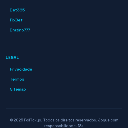
Bet365
PixBet
Brazino777
LEGAL
Privacidade
Termos
Sitemap
© 2025 FoilTokyo. Todos os direitos reservados. Jogue com
responsabilidade. 18+