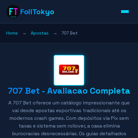
FoilTokyo
Home
→
Apostas
→
707 Bet
707 Bet - Avaliacao Completa
A 707 Bet oferece um catálogo impressionante que
vai desde apostas esportivas tradicionais até os
modernos crash games. Com depósitos via Pix sem
taxas e sistema sem rollover, a casa elimina
burocracias desnecessárias. Os guias detalhados