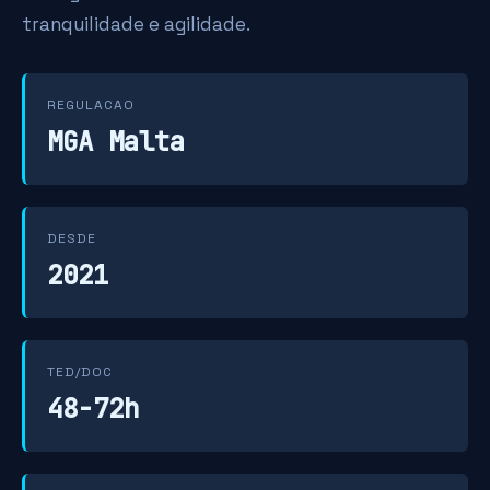
tranquilidade e agilidade.
REGULACAO
MGA Malta
DESDE
2021
TED/DOC
48-72h