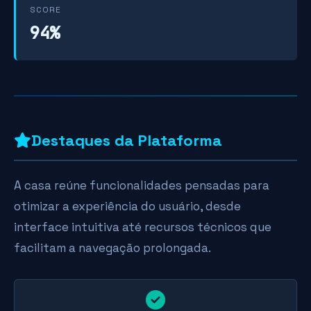
SCORE
94%
Destaques da Plataforma
A casa reúne funcionalidades pensadas para
otimizar a experiência do usuário, desde
interface intuitiva até recursos técnicos que
facilitam a navegação prolongada.