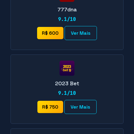
777dna
9.1/10
R$ 600
Ver Mais
2023 Bet
9.1/10
R$ 750
Ver Mais