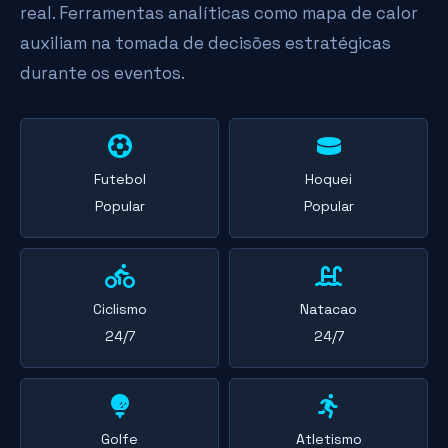
real. Ferramentas analíticas como mapa de calor
auxiliam na tomada de decisões estratégicas
durante os eventos.
Futebol
Hoquei
Popular
Popular
Ciclismo
Natacao
24/7
24/7
Golfe
Atletismo