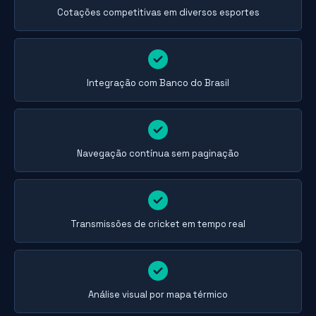
Cotações competitivas em diversos esportes
Integração com Banco do Brasil
Navegação contínua sem paginação
Transmissões de cricket em tempo real
Análise visual por mapa térmico