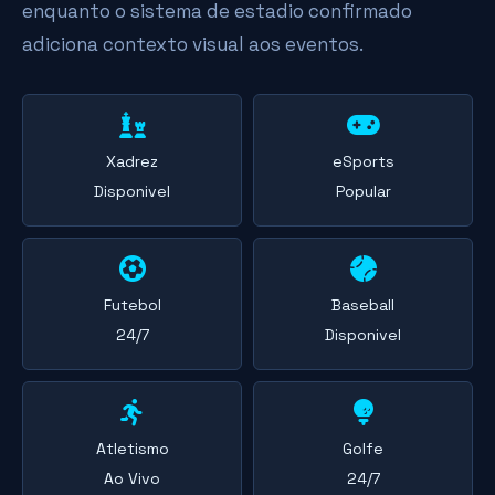
enquanto o sistema de estadio confirmado
adiciona contexto visual aos eventos.
Xadrez
eSports
Disponivel
Popular
Futebol
Baseball
24/7
Disponivel
Atletismo
Golfe
Ao Vivo
24/7