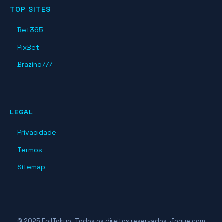
TOP SITES
Bet365
PixBet
Brazino777
LEGAL
Privacidade
Termos
Sitemap
© 2025 FoilTokyo. Todos os direitos reservados. Jogue com