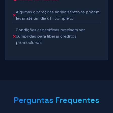
Algumas operações administrativas podem
levar até um dia útil completo
Condições específicas precisam ser
cumpridas para liberar créditos
promocionais
Perguntas Frequentes