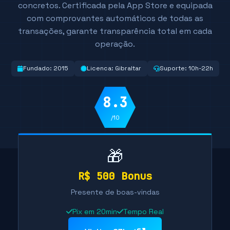
concretos. Certificada pela App Store e equipada
com comprovantes automáticos de todas as
transações, garante transparência total em cada
operação.
Fundado: 2015
Licenca: Gibraltar
Suporte: 10h-22h
8.3
/10
🎁
R$ 500 Bonus
Presente de boas-vindas
Pix em 20min
Tempo Real