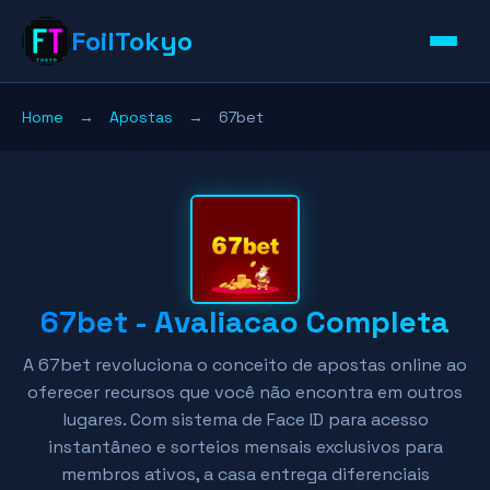
FoilTokyo
Home
→
Apostas
→
67bet
67bet - Avaliacao Completa
A 67bet revoluciona o conceito de apostas online ao
oferecer recursos que você não encontra em outros
lugares. Com sistema de Face ID para acesso
instantâneo e sorteios mensais exclusivos para
membros ativos, a casa entrega diferenciais