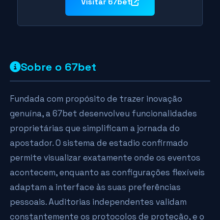
Visitar 67bet
Sobre o 67bet
Fundada com propósito de trazer inovação
genuína, a 67bet desenvolveu funcionalidades
proprietárias que simplificam a jornada do
apostador. O sistema de estadio confirmado
permite visualizar exatamente onde os eventos
acontecem, enquanto as configurações flexíveis
adaptam a interface às suas preferências
pessoais. Auditorias independentes validam
constantemente os protocolos de proteção, e o