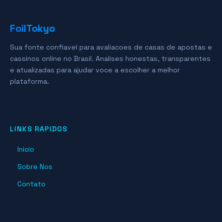
FoilTokyo
Sua fonte confiavel para avaliacoes de casas de apostas e
cassinos online no Brasil. Analises honestas, transparentes
e atualizadas para ajudar voce a escolher a melhor
plataforma.
LINKS RAPIDOS
Inicio
Sobre Nos
Contato