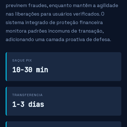
previnem fraudes, enquanto mantêm a agilidade
nas liberações para usuários verificados. O
sistema integrado de proteção financeira
monitora padrões incomuns de transação,
adicionando uma camada proativa de defesa.
SAQUE PIX
10-30 min
TRANSFERENCIA
1-3 dias