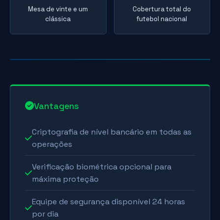
Mesa de vinte e um
Cobertura total do
clássica
futebol nacional
Vantagens
Criptografia de nível bancário em todas as
operações
Verificação biométrica opcional para
máxima proteção
Equipe de segurança disponível 24 horas
por dia