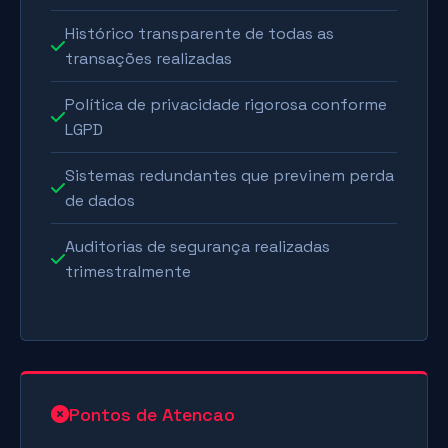
Histórico transparente de todas as
transações realizadas
Política de privacidade rigorosa conforme
LGPD
Sistemas redundantes que previnem perda
de dados
Auditorias de segurança realizadas
trimestralmente
Pontos de Atencao