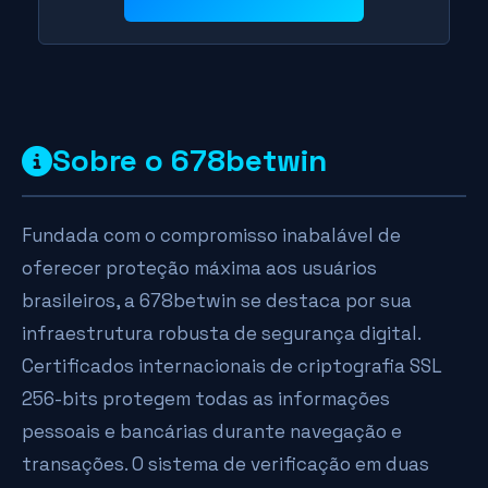
Sobre o 678betwin
Fundada com o compromisso inabalável de
oferecer proteção máxima aos usuários
brasileiros, a 678betwin se destaca por sua
infraestrutura robusta de segurança digital.
Certificados internacionais de criptografia SSL
256-bits protegem todas as informações
pessoais e bancárias durante navegação e
transações. O sistema de verificação em duas