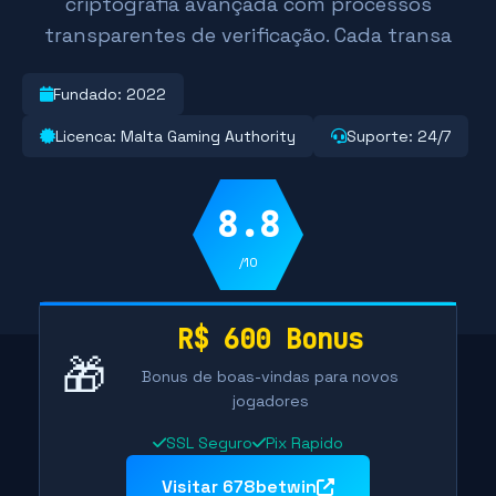
criptografia avançada com processos
transparentes de verificação. Cada transa
Fundado: 2022
Licenca: Malta Gaming Authority
Suporte: 24/7
8.8
/10
R$ 600 Bonus
🎁
Bonus de boas-vindas para novos
jogadores
SSL Seguro
Pix Rapido
Visitar 678betwin