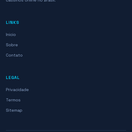
cassinos online no Brasil.
LINKS
Inicio
Sobre
Contato
LEGAL
Privacidade
Termos
Sitemap