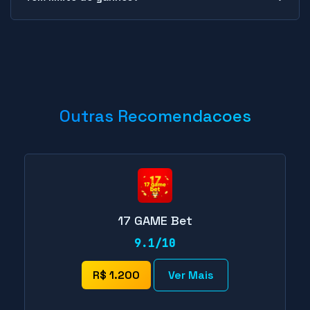
ajustam conforme o desenrolar dos jogos.
Existe um teto para retiradas semanais, mas não
há limitação sobre o valor total que você pode
acumular em ganhos na conta.
Outras Recomendacoes
17 GAME Bet
9.1/10
R$ 1.200
Ver Mais