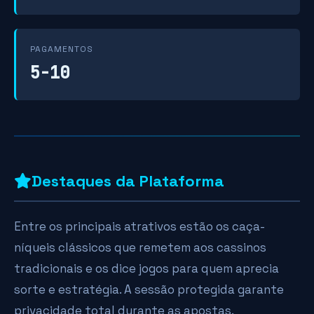
PAGAMENTOS
5-10
Destaques da Plataforma
Entre os principais atrativos estão os caça-
níqueis clássicos que remetem aos cassinos
tradicionais e os dice jogos para quem aprecia
sorte e estratégia. A sessão protegida garante
privacidade total durante as apostas.