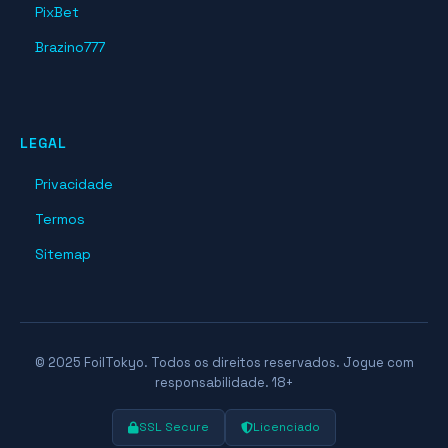
PixBet
Brazino777
LEGAL
Privacidade
Termos
Sitemap
© 2025 FoilTokyo. Todos os direitos reservados. Jogue com
responsabilidade. 18+
SSL Secure
Licenciado