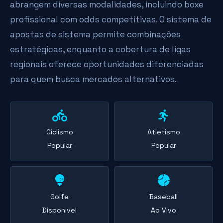
abrangem diversas modalidades, incluindo boxe
profissional com odds competitivas. O sistema de
apostas de sistema permite combinações
estratégicas, enquanto a cobertura de ligas
regionais oferece oportunidades diferenciadas
para quem busca mercados alternativos.
Ciclismo
Atletismo
Popular
Popular
Golfe
Baseball
Disponivel
Ao Vivo