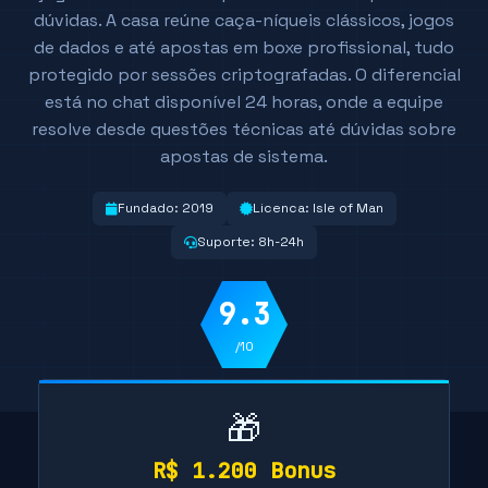
dúvidas. A casa reúne caça-níqueis clássicos, jogos
de dados e até apostas em boxe profissional, tudo
protegido por sessões criptografadas. O diferencial
está no chat disponível 24 horas, onde a equipe
resolve desde questões técnicas até dúvidas sobre
apostas de sistema.
Fundado: 2019
Licenca: Isle of Man
Suporte: 8h-24h
9.3
/10
🎁
R$ 1.200 Bonus