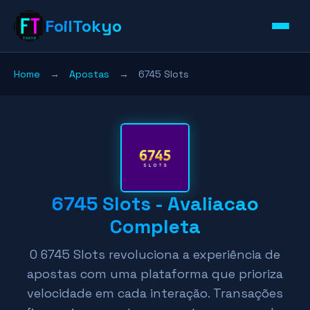
FoilTokyo
Home
→
Apostas
→
6745 Slots
6745 Slots - Avaliacao
Completa
O 6745 Slots revoluciona a experiência de
apostas com uma plataforma que prioriza
velocidade em cada interação. Transações