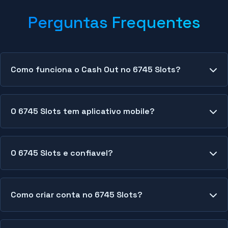
Perguntas Frequentes
Como funciona o Cash Out no 6745 Slots?
O recurso permite encerrar apostas antes do
término do evento, garantindo lucro parcial ou
O 6745 Slots tem aplicativo mobile?
minimizando perdas. A função está disponível em
eventos selecionados com valor calculado
Sim, oferece app nativo para Android com download
automaticamente em tempo real.
direto pelo site oficial. O aplicativo mantém todas as
O 6745 Slots e confiavel?
funcionalidades da versão desktop com
desempenho otimizado para smartphones.
A plataforma opera com sistemas de segurança
avançados e criptografia de dados bancários.
Como criar conta no 6745 Slots?
Processa pagamentos regularmente e mantém
transparência nas regras de bônus e apostas.
Acesse o site, clique em registrar e preencha dados