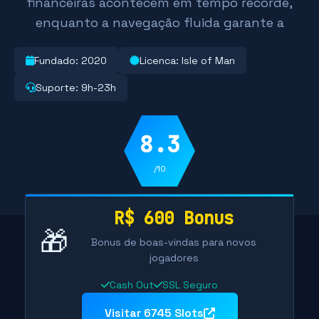
financeiras acontecem em tempo recorde,
enquanto a navegação fluida garante a
Fundado: 2020
Licenca: Isle of Man
Suporte: 9h-23h
8.3
/10
R$ 600 Bonus
🎁
Bonus de boas-vindas para novos
jogadores
Cash Out
SSL Seguro
Visitar 6745 Slots