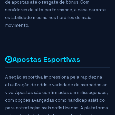
de apostas até o resgate de bônus. Com
servidores de alta performance, a casa garante
estabilidade mesmo nos horários de maior
movimento.
Apostas Esportivas
A seção esportiva impressiona pela rapidez na
atualização de odds e variedade de mercados ao
vivo. Apostas são confirmadas em milissegundos,
com opções avançadas como handicap asiático
para estratégias mais sofisticadas. A plataforma