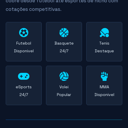
cobre desde futebol até esportes de nicho com
cotações competitivas.
Futebol
Basquete
Tenis
Disponivel
24/7
Destaque
eSports
Volei
MMA
24/7
Popular
Disponivel