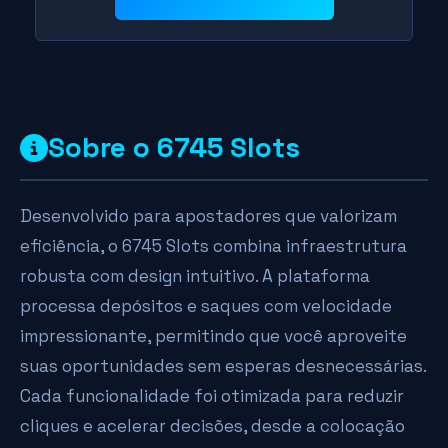
Sobre o 6745 Slots
Desenvolvido para apostadores que valorizam
eficiência, o 6745 Slots combina infraestrutura
robusta com design intuitivo. A plataforma
processa depósitos e saques com velocidade
impressionante, permitindo que você aproveite
suas oportunidades sem esperas desnecessárias.
Cada funcionalidade foi otimizada para reduzir
cliques e acelerar decisões, desde a colocação