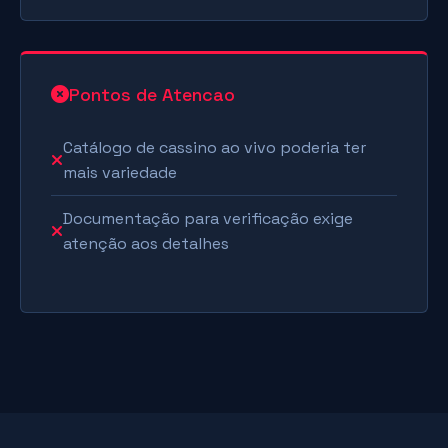
Pontos de Atencao
Catálogo de cassino ao vivo poderia ter
mais variedade
Documentação para verificação exige
atenção aos detalhes