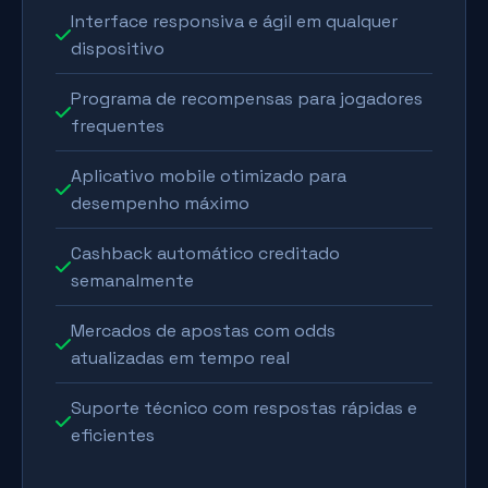
Interface responsiva e ágil em qualquer
dispositivo
Programa de recompensas para jogadores
frequentes
Aplicativo mobile otimizado para
desempenho máximo
Cashback automático creditado
semanalmente
Mercados de apostas com odds
atualizadas em tempo real
Suporte técnico com respostas rápidas e
eficientes