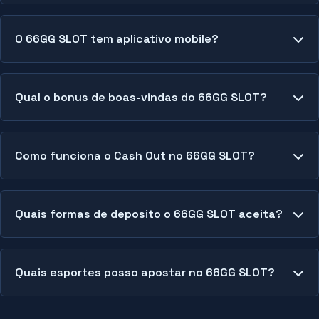
começar a apostar imediatamente após o primeiro
Sim, a plataforma opera com certificação SSL de
depósito.
256 bits e segue protocolos rigorosos de segurança
O 66GG SLOT tem aplicativo mobile?
digital. Milhares de usuários já utilizam o serviço com
total tranquilidade e transparência nas operações.
A plataforma oferece uma versão mobile otimizada
que funciona perfeitamente em navegadores de
Qual o bonus de boas-vindas do 66GG SLOT?
smartphones e tablets. A experiência é fluida e
mantém todas as funcionalidades da versão
Novos usuários recebem uma oferta de entrada
desktop sem necessidade de download.
atrativa no primeiro depósito, com condições claras
Como funciona o Cash Out no 66GG SLOT?
e acessíveis. Consulte a seção de promoções no site
para conhecer os valores e requisitos atualizados.
O recurso permite encerrar suas apostas antes do
término do evento, garantindo lucros parciais ou
Quais formas de deposito o 66GG SLOT aceita?
minimizando perdas. Basta acessar suas apostas
ativas e selecionar a opção quando disponível para
A casa aceita Pix para transações instantâneas,
aquele mercado específico.
além de transferências bancárias tradicionais e
Quais esportes posso apostar no 66GG SLOT?
carteiras digitais populares. Todos os métodos
possuem processamento ágil e limites flexíveis para
Futebol, basquete, tênis, vôlei e MMA estão entre as