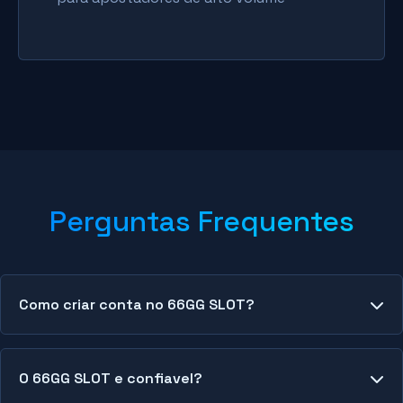
Perguntas Frequentes
Como criar conta no 66GG SLOT?
Acesse o site oficial, clique em 'Registrar' e preencha
o formulário com seus dados pessoais básicos. O
O 66GG SLOT e confiavel?
processo leva menos de três minutos e você já pode