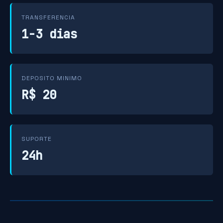
TRANSFERENCIA
1-3 dias
DEPOSITO MINIMO
R$ 20
SUPORTE
24h