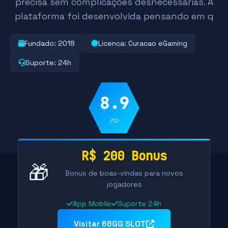
precisa sem complicações desnecessárias. A
plataforma foi desenvolvida pensando em q
Fundado: 2018
Licenca: Curacao eGaming
Suporte: 24h
8.9
/10
R$ 200 Bonus
🎁
Bonus de boas-vindas para novos
jogadores
App Mobile
Suporte 24h
Visitar 66GG SLOT