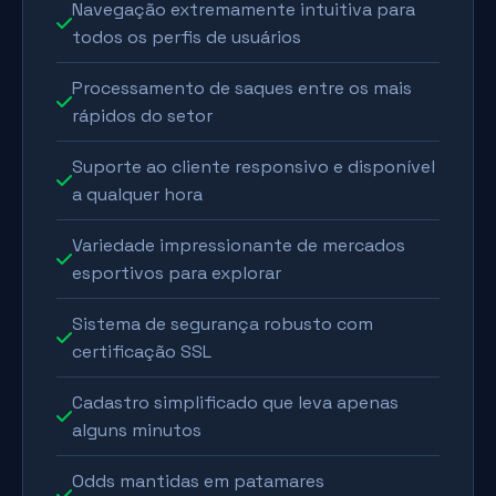
Navegação extremamente intuitiva para
todos os perfis de usuários
Processamento de saques entre os mais
rápidos do setor
Suporte ao cliente responsivo e disponível
a qualquer hora
Variedade impressionante de mercados
esportivos para explorar
Sistema de segurança robusto com
certificação SSL
Cadastro simplificado que leva apenas
alguns minutos
Odds mantidas em patamares