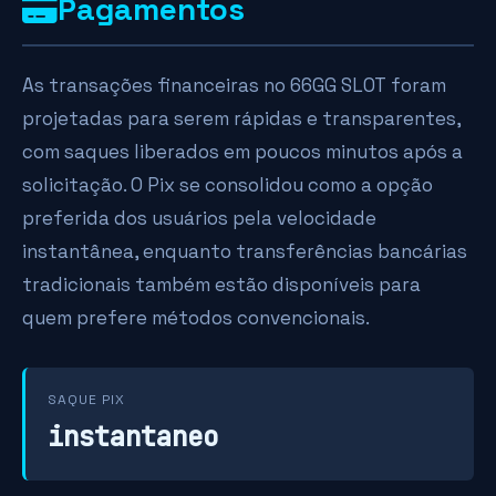
Pagamentos
As transações financeiras no 66GG SLOT foram
projetadas para serem rápidas e transparentes,
com saques liberados em poucos minutos após a
solicitação. O Pix se consolidou como a opção
preferida dos usuários pela velocidade
instantânea, enquanto transferências bancárias
tradicionais também estão disponíveis para
quem prefere métodos convencionais.
SAQUE PIX
instantaneo