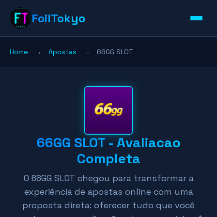
FoilTokyo
Home
→
Apostas
→
66GG SLOT
66GG SLOT - Avaliacao
Completa
O 66GG SLOT chegou para transformar a
experiência de apostas online com uma
proposta direta: oferecer tudo que você