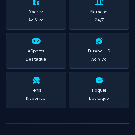
Xadrez
Natacao
Ao Vivo
24/7
eSports
Futebol US
Destaque
Ao Vivo
Tenis
Hoquei
Disponivel
Destaque