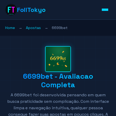
FoilTokyo
Home
→
Apostas
→
6699bet
6699bet - Avaliacao
Completa
A 6699bet foi desenvolvida pensando em quem
busca praticidade sem complicação. Com interface
limpa e navegação intuitiva, qualquer pessoa
consegue fazer suas apostas em poucos cliques. A