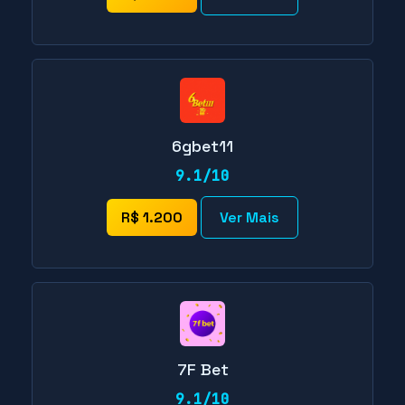
6gbet11
9.1/10
R$ 1.200
Ver Mais
7F Bet
9.1/10