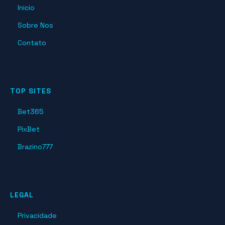
Inicio
Sobre Nos
Contato
TOP SITES
Bet365
PixBet
Brazino777
LEGAL
Privacidade