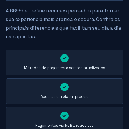
A 6699bet reúne recursos pensados para tornar
sua experiência mais prática e segura. Confira os
principais diferenciais que facilitam seu dia a dia
nas apostas.
Métodos de pagamento sempre atualizados
Apostas em placar preciso
Pagamentos via NuBank aceitos