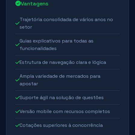
Vantagens
Trajetória consolidada de vários anos no
setor
Guias explicativos para todas as
funcionalidades
Estrutura de navegação clara e lógica
Ampla variedade de mercados para
apostar
Suporte ágil na solução de questões
Versão mobile com recursos completos
Cotações superiores à concorrência