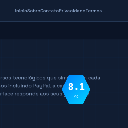
Inicio
Sobre
Contato
Privacidade
Termos
rsos tecnológicos que simplificam cada
8.1
os incluindo PayPal, a casa oferece
terface responde aos seus gestos de
/10