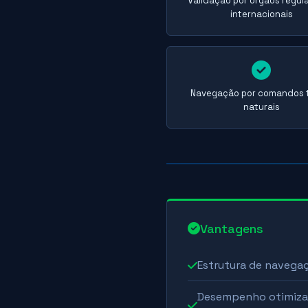
Validação por órgãos regul
internacionais
Navegação por comandos 
naturais
Vantagens
Estrutura de navegaç
Desempenho otimiza