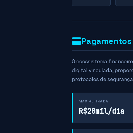
Pagamentos
O ecossistema financeir
digital vinculada, propo
protocolos de segurança
MAX RETIRADA
R$20mil/dia