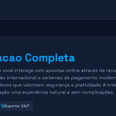
iacao Completa
 você interage com apostas online através de recu
ação internacional e sistemas de pagamento modern
dores que valorizam segurança e praticidade. A in
gação uma experiência natural e sem complicações.
Suporte: 24/7