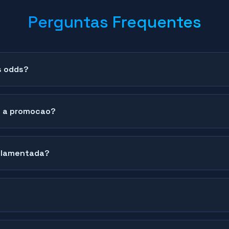
Perguntas Frequentes
s odds?
m a probabilidade de um resultado e determinam quanto v
aior a odd, maior o retorno potencial sobre o valor aposta
 a promocao?
ui período específico informado em seus termos. Recomen
itos diretamente na página da oferta antes de participar.
gulamentada?
a com certificação internacional, cumprindo normas estab
oras reconhecidas globalmente.
e callback agendado onde você escolhe o horário para cont