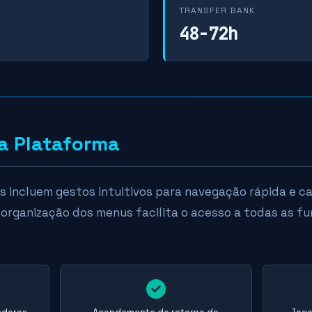
TRANSFER BANK
48-72h
a Plataforma
s incluem gestos intuitivos para navegação rápida e 
 organização dos menus facilita o acesso a todas as f