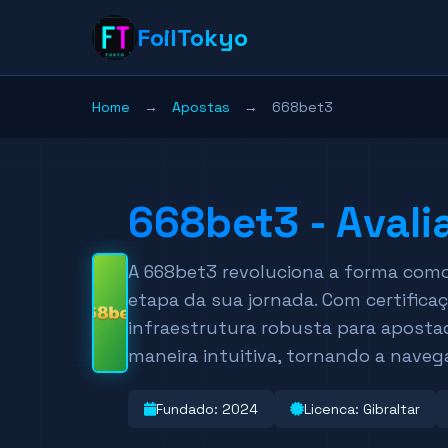
FoilTokyo
Home
→
Apostas
→
668bet3
668bet3 - Aval
A 668bet3 revoluciona a forma como
etapa da sua jornada. Com certific
infraestrutura robusta para aposta
maneira intuitiva, tornando a nave
Fundado: 2024
Licenca: Gibraltar