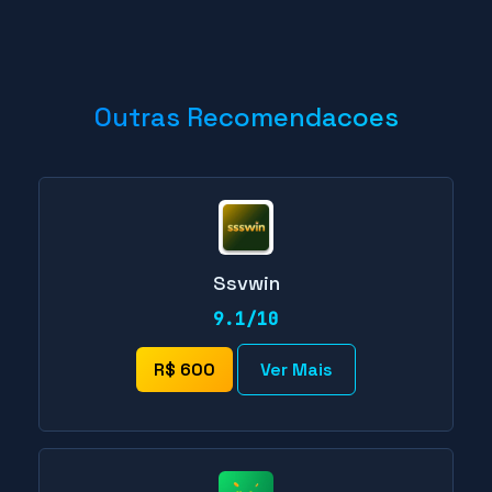
funciona perfeitamente pelo navegador, mas
existe uma versão lite disponível para quem
prefere aplicativo.
Outras Recomendacoes
Ssvwin
9.1/10
R$ 600
Ver Mais