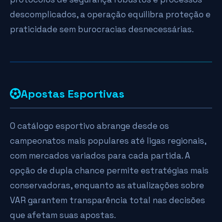
descomplicados, a operação equilibra proteção e
praticidade sem burocracias desnecessárias.
Apostas Esportivas
O catálogo esportivo abrange desde os
campeonatos mais populares até ligas regionais,
com mercados variados para cada partida. A
opção de dupla chance permite estratégias mais
conservadoras, enquanto as atualizações sobre
VAR garantem transparência total nas decisões
que afetam suas apostas.