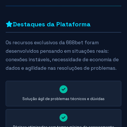
Destaques da Plataforma
Os recursos exclusivos da 668bet foram
desenvolvidos pensando em situações reais:
conexões instáveis, necessidade de economia de
dados e agilidade nas resoluções de problemas.
Solução ágil de problemas técnicos e dúvidas