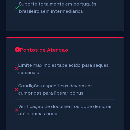
Suporte totalmente em português
brasileiro sem intermediários
Pontos de Atencao
Limite máximo estabelecido para saques
semanais
Condições específicas devem ser
cumpridas para liberar bônus
Verificação de documentos pode demorar
até algumas horas