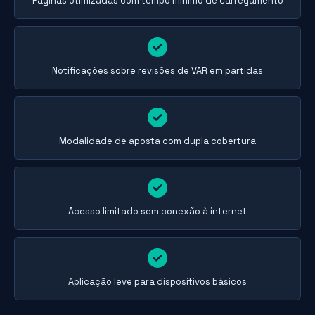
Páginas otimizadas com tempo mínimo de carregamento
Notificações sobre revisões de VAR em partidas
Modalidade de aposta com dupla cobertura
Acesso limitado sem conexão à internet
Aplicação leve para dispositivos básicos