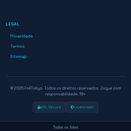
LEGAL
Privacidade
Termos
Sitemap
© 2025 FoilTokyo. Todos os direitos reservados. Jogue com
responsabilidade. 18+
SSL Secure
Licenciado
Todos os Sites