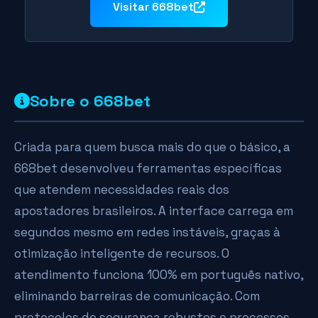
Visitar 668bet
Sobre o 668bet
Criada para quem busca mais do que o básico, a
668bet desenvolveu ferramentas específicas
que atendem necessidades reais dos
apostadores brasileiros. A interface carrega em
segundos mesmo em redes instáveis, graças à
otimização inteligente de recursos. O
atendimento funciona 100% em português nativo,
eliminando barreiras de comunicação. Com
protocolos de segurança robustos e processos