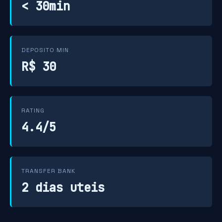
< 30min
DEPOSITO MIN
R$ 30
RATING
4.4/5
TRANSFER BANK
2 dias uteis