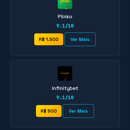
Plinko
9.1/10
R$ 1.500
Ver Mais
Infinitybet
9.1/10
R$ 500
Ver Mais