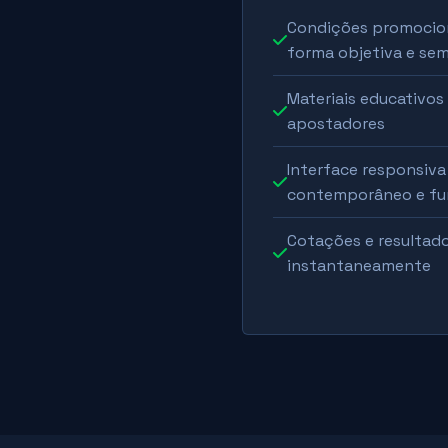
Condições promocion
forma objetiva e se
Materiais educativos 
apostadores
Interface responsiv
contemporâneo e fu
Cotações e resultad
instantaneamente