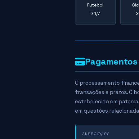
Futebol
Cic
24/7
2
Pagamentos
O processamento finance
transações e prazos. O b
estabelecido em patamare
em questões relacionada
ANDROID/IOS