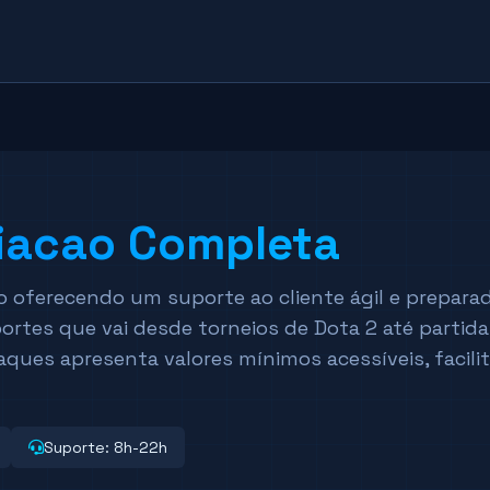
liacao Completa
 oferecendo um suporte ao cliente ágil e preparad
ortes que vai desde torneios de Dota 2 até partid
saques apresenta valores mínimos acessíveis, facil
Suporte: 8h-22h