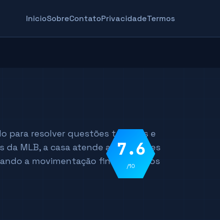
Inicio
Sobre
Contato
Privacidade
Termos
o para resolver questões técnicas e
7.6
as da MLB, a casa atende apostadores
itando a movimentação financeira dos
/10