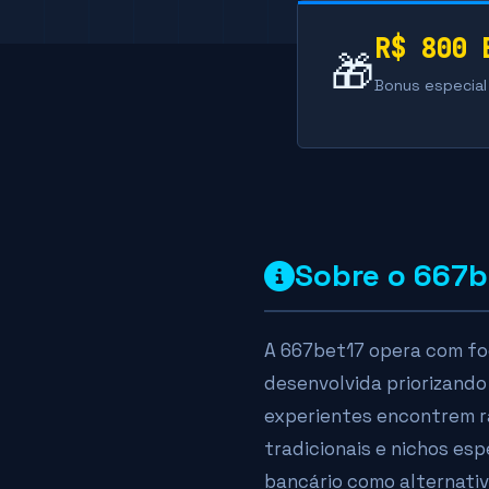
R$ 800 
🎁
Bonus especial 
Sobre o 667b
A 667bet17 opera com foco
desenvolvida priorizando
experientes encontrem r
tradicionais e nichos esp
bancário como alternativ