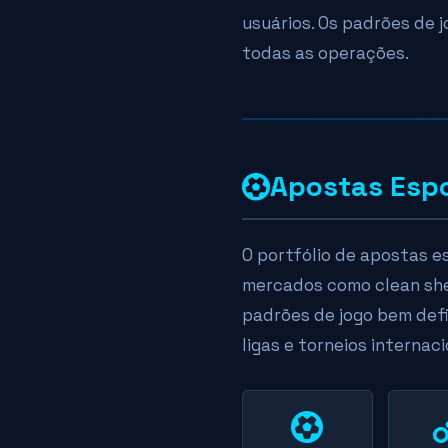
usuários. Os padrões de
todas as operações.
Apostas Espo
O portfólio de apostas e
mercados como clean she
padrões de jogo bem def
ligas e torneios internaci