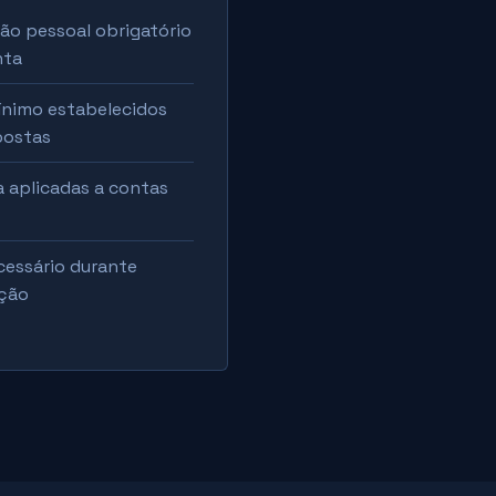
o pessoal obrigatório
nta
mínimo estabelecidos
postas
a aplicadas a contas
cessário durante
ação