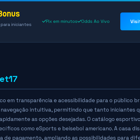
Bonus
Vis
Pix em minutos
Odds Ao Vivo
para iniciantes
et17
 em transparência e acessibilidade para o público bras
 navegação intuitiva, permitindo que tanto iniciantes
apidamente as opções desejadas. O catálogo esportiv
ecíficos como eSports e beisebol americano. A casa dis
a de pagamento, ampliando as possibilidades para dif