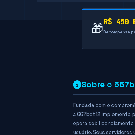
R$ 450 
🎁
Recompensa pa
Sobre o 667b
Fundada com o compromis
a 667bet12 implementa p
opera sob licenciamento 
usuário. Seus servidores