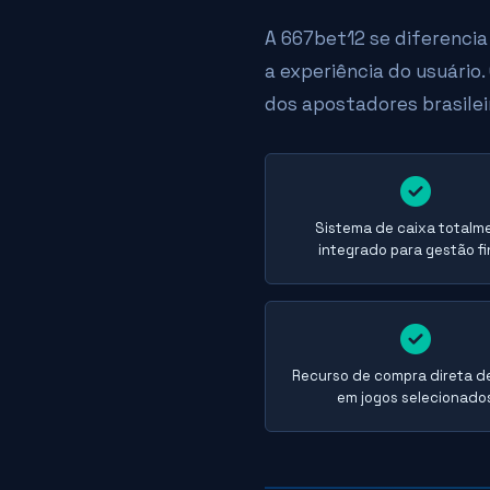
A 667bet12 se diferencia
a experiência do usuário
dos apostadores brasilei
Sistema de caixa totalm
integrado para gestão f
Recurso de compra direta d
em jogos selecionado