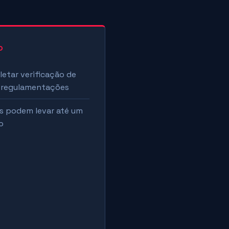
o
etar verificação de
 regulamentações
s podem levar até um
o