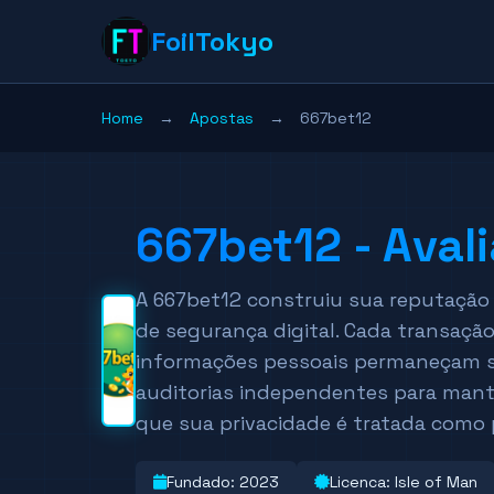
FoilTokyo
Home
→
Apostas
→
667bet12
667bet12 - Aval
A 667bet12 construiu sua reputação 
de segurança digital. Cada transação
informações pessoais permaneçam se
auditorias independentes para mante
que sua privacidade é tratada como 
Fundado: 2023
Licenca: Isle of Man