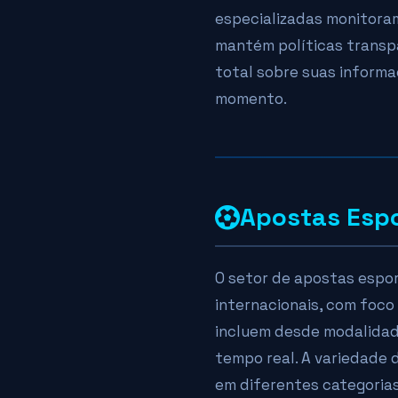
especializadas monitoram
mantém políticas transp
total sobre suas informa
momento.
Apostas Espo
O setor de apostas espo
internacionais, com foco
incluem desde modalidad
tempo real. A variedade
em diferentes categorias