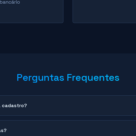
 bancário
Perguntas Frequentes
a cadastro?
ório durante o registro para garantir a segurança da sua 
 de identificação de usuários.
as?