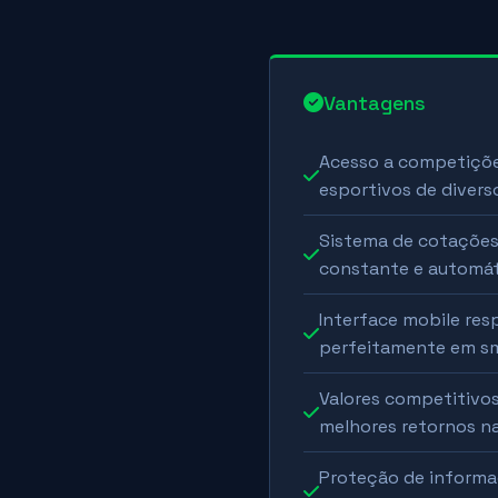
Vantagens
Acesso a competiçõe
esportivos de divers
Sistema de cotações
constante e automát
Interface mobile res
perfeitamente em s
Valores competitivo
melhores retornos n
Proteção de informa