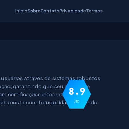
Inicio
Sobre
Contato
Privacidade
Termos
 usuários através de sistemas robustos
ação, garantindo que seu dinheiro e
8.9
 certificações internacionais e
ocê aposta com tranquilidade, sabendo
/10