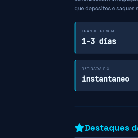
que depósitos e saques 
TRANSFERENCIA
1-3 dias
RETIRADA PIX
instantaneo
Destaques d