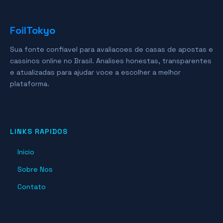
FoilTokyo
Sua fonte confiavel para avaliacoes de casas de apostas e
cassinos online no Brasil. Analises honestas, transparentes
e atualizadas para ajudar voce a escolher a melhor
plataforma.
LINKS RAPIDOS
Inicio
Sobre Nos
Contato