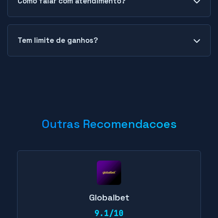
Como falar com atendimento?
transferências bancárias.
O suporte está disponível via chat direto no site,
com equipe respondendo em português durante
Tem limite de ganhos?
o horário comercial.
Existem limites máximos de prêmio por aposta,
que variam conforme o tipo de jogo e
modalidade escolhida.
Outras Recomendacoes
Globalbet
9.1/10