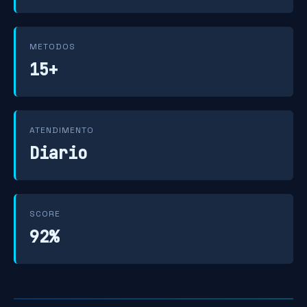
METODOS
15+
ATENDIMENTO
Diario
SCORE
92%