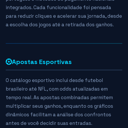
integrados. Cada funcionalidade foi pensada
para reduzir cliques e acelerar sua jornada, desde
a escolha dos jogos até a retirada dos ganhos.
Apostas Esportivas
O catálogo esportivo inclui desde futebol
brasileiro até NFL, com odds atualizadas em
tempo real. As apostas combinadas permitem
multiplicar seus ganhos, enquanto os gráficos
dinâmicos facilitam a análise dos confrontos
antes de você decidir suas entradas.