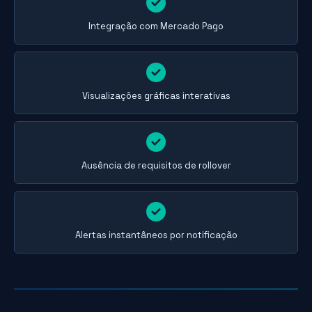
Integração com Mercado Pago
Visualizações gráficas interativas
Ausência de requisitos de rollover
Alertas instantâneos por notificação