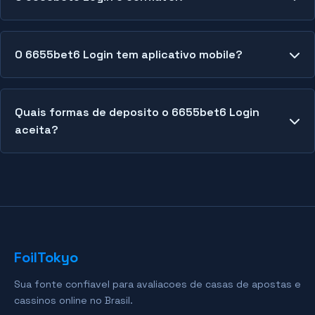
minimizando perdas. A função está disponível em
apostas simples e múltiplas, com valores calculados
A plataforma opera com certificações internacionais
dinamicamente conforme o andamento da partida.
de segurança e utiliza criptografia de nível bancário
O 6655bet6 Login tem aplicativo mobile?
para todas as transações. Auditorias regulares de
terceiros garantem a integridade dos jogos e
Sim, há aplicativos nativos otimizados para Android
transparência nos pagamentos.
e iOS, oferecendo todas as funcionalidades da
Quais formas de deposito o 6655bet6 Login
versão desktop com interface adaptada para telas
aceita?
menores. O download está disponível diretamente
A casa aceita Pix instantâneo, transferências
no site oficial da plataforma.
bancárias, carteiras digitais como PicPay e PagBank,
além de cartões de crédito das principais bandeiras.
Valores mínimos começam em R$ 20 com
processamento imediato para métodos eletrônicos.
FoilTokyo
Sua fonte confiavel para avaliacoes de casas de apostas e
cassinos online no Brasil.