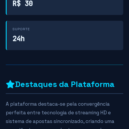
R$ 30
SUPORTE
24h
Destaques da Plataforma
A plataforma destaca-se pela convergência
perfeita entre tecnologia de streaming HD e
sistema de apostas sincronizado, criando uma