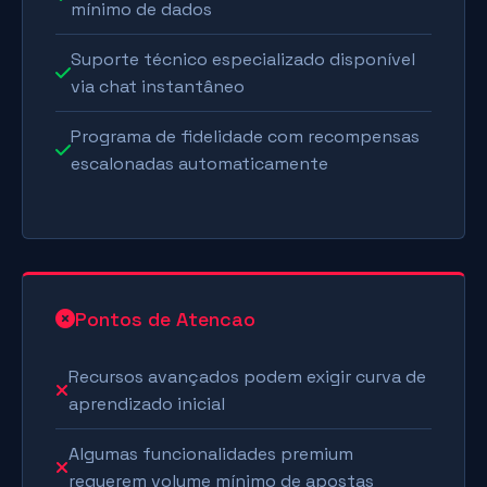
mínimo de dados
Suporte técnico especializado disponível
via chat instantâneo
Programa de fidelidade com recompensas
escalonadas automaticamente
Pontos de Atencao
Recursos avançados podem exigir curva de
aprendizado inicial
Algumas funcionalidades premium
requerem volume mínimo de apostas