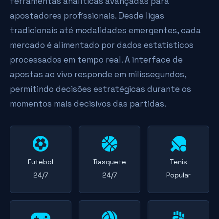
ferramentas analíticas avançadas para
apostadores profissionais. Desde ligas
tradicionais até modalidades emergentes, cada
mercado é alimentado por dados estatísticos
processados em tempo real. A interface de
apostas ao vivo responde em milissegundos,
permitindo decisões estratégicas durante os
momentos mais decisivos das partidas.
Futebol
Basquete
Tenis
24/7
24/7
Popular