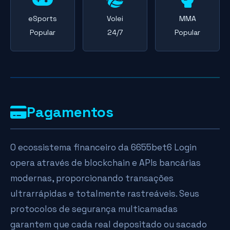
eSports
Volei
MMA
Popular
24/7
Popular
Pagamentos
O ecossistema financeiro da 6655bet6 Login
opera através de blockchain e APIs bancárias
modernas, proporcionando transações
ultrarrápidas e totalmente rastreáveis. Seus
protocolos de segurança multicamadas
garantem que cada real depositado ou sacado