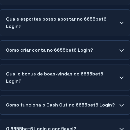
Os saques via Pix são processados automaticamente
entre 5 e 15 minutos após a aprovação.
Quais esportes posso apostar no 6655bet6
Transferências bancárias tradicionais levam de 24 a
Login?
72 horas úteis dependendo da instituição
A plataforma oferece cobertura completa de
financeira.
futebol internacional, NBA com mercados
Como criar conta no 6655bet6 Login?
especializados, tênis, MMA, vôlei, e-sports, além de
modalidades como hóquei e beisebol. Mercados
Acesse o site oficial, clique em 'Registrar' e preencha
especiais incluem apostas políticas e
o formulário com CPF, e-mail e telefone celular.
Qual o bonus de boas-vindas do 6655bet6
entretenimento.
Confirme sua conta através do link enviado por SMS
Login?
e faça seu primeiro depósito para ativar o bônus de
Novos usuários recebem bônus progressivo sobre os
boas-vindas.
três primeiros depósitos, podendo acumular até
Como funciona o Cash Out no 6655bet6 Login?
200% de valor extra. O pacote inclui também
rodadas grátis exclusivas em slots selecionados da
O recurso inovador permite encerrar apostas antes
plataforma.
do término do evento, garantindo lucros parciais ou
O 6655bet6 Login e confiavel?