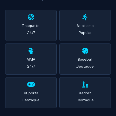
Basquete
Atletismo
24/7
Popular
MMA
Baseball
24/7
Destaque
eSports
Xadrez
Destaque
Destaque