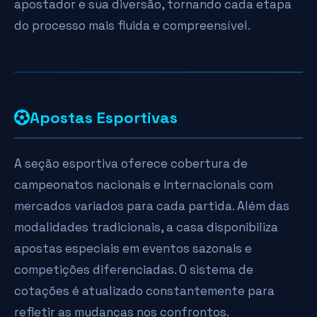
apostador e sua diversão, tornando cada etapa
do processo mais fluida e compreensível.
Apostas Esportivas
A seção esportiva oferece cobertura de
campeonatos nacionais e internacionais com
mercados variados para cada partida. Além das
modalidades tradicionais, a casa disponibiliza
apostas especiais em eventos sazonais e
competições diferenciadas. O sistema de
cotações é atualizado constantemente para
refletir as mudanças nos confrontos.