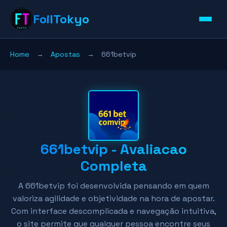
FoilTokyo
Home
→
Apostas
→
661betvip
661betvip - Avaliacao
Completa
A 661betvip foi desenvolvida pensando em quem
valoriza agilidade e objetividade na hora de apostar.
Com interface descomplicada e navegação intuitiva,
o site permite que qualquer pessoa encontre seus