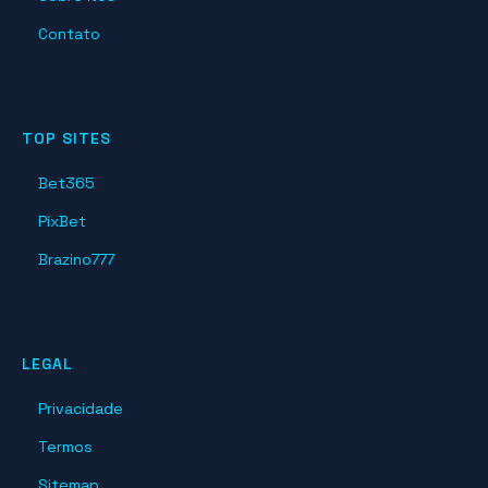
Contato
TOP SITES
Bet365
PixBet
Brazino777
LEGAL
Privacidade
Termos
Sitemap