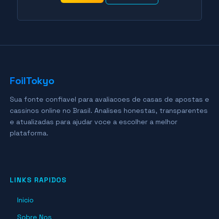
FoilTokyo
Sua fonte confiavel para avaliacoes de casas de apostas e
cassinos online no Brasil. Analises honestas, transparentes
e atualizadas para ajudar voce a escolher a melhor
plataforma.
LINKS RAPIDOS
Inicio
Sobre Nos