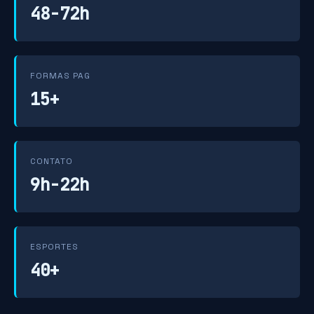
48-72h
FORMAS PAG
15+
CONTATO
9h-22h
ESPORTES
40+