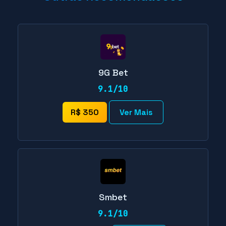
9G Bet
9.1/10
R$ 350
Ver Mais
Smbet
9.1/10