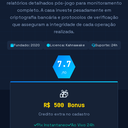
relatórios detalhados pós-jogo para monitoramento
completo. A casa investe pesadamente em
criptografia bancária e protocolos de verificação
que asseguram a integridade de cada operação
realizada.
Fundado: 2020
Licenca: Kahnawake
Suporte: 24h
7.7
/10
🎁
R$ 500 Bonus
Credito extra no cadastro
Pix Instantaneo
Ao Vivo 24h