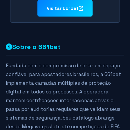
Visitar 661bet
Sobre o 661bet
Fundada com o compromisso de criar um espaço
confiável para apostadores brasileiros, a 661bet
implementa camadas múltiplas de proteção
digital em todos os processos. A operadora
mantém certificações internacionais ativas e
passa por auditorias regulares que validam seus
sistemas de segurança. Seu catálogo abrange
desde Megaways slots até competições de FIFA