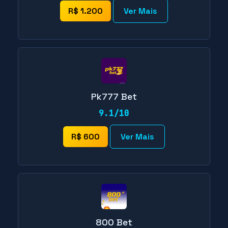
R$ 1.200
Ver Mais
Pk777 Bet
9.1/10
R$ 600
Ver Mais
800 Bet