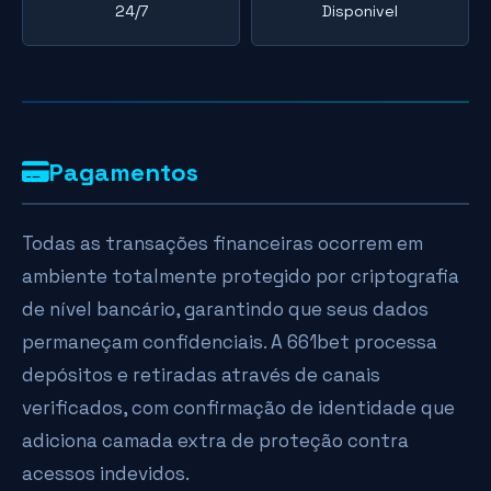
24/7
Disponivel
Pagamentos
Todas as transações financeiras ocorrem em
ambiente totalmente protegido por criptografia
de nível bancário, garantindo que seus dados
permaneçam confidenciais. A 661bet processa
depósitos e retiradas através de canais
verificados, com confirmação de identidade que
adiciona camada extra de proteção contra
acessos indevidos.