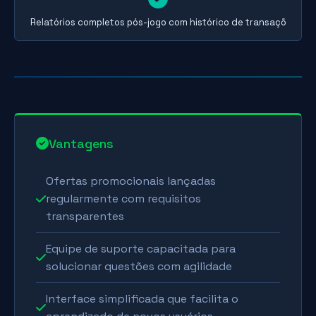
Relatórios completos pós-jogo com histórico de transaçõ
Vantagens
Ofertas promocionais lançadas
regularmente com requisitos
transparentes
Equipe de suporte capacitada para
solucionar questões com agilidade
Interface simplificada que facilita o