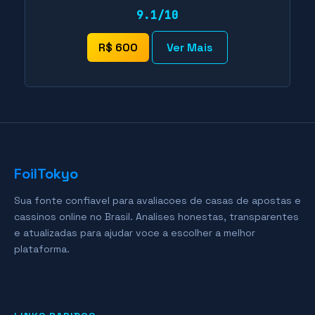
9.1/10
R$ 600
Ver Mais
FoilTokyo
Sua fonte confiavel para avaliacoes de casas de apostas e
cassinos online no Brasil. Analises honestas, transparentes
e atualizadas para ajudar voce a escolher a melhor
plataforma.