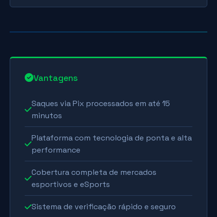
Vantagens
Saques via Pix processados em até 15
minutos
Plataforma com tecnologia de ponta e alta
performance
Cobertura completa de mercados
esportivos e eSports
Sistema de verificação rápido e seguro