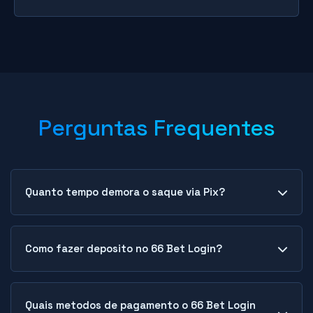
Perguntas Frequentes
Quanto tempo demora o saque via Pix?
Os saques via Pix são processados de forma
instantânea, geralmente concluídos em até 15
Como fazer deposito no 66 Bet Login?
minutos após aprovação. Outros métodos como
transferência bancária podem levar de 1 a 3 dias
Depositar no 66 Bet Login e simples: acesse sua
úteis. O tempo pode variar conforme verificação
conta, clique em Depositar, escolha Pix e siga as
Quais metodos de pagamento o 66 Bet Login