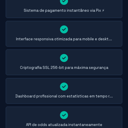
Sistema de pagamento instantâneo via Pix ⚡
Interface responsiva otimizada para mobile e deskt...
Criptografia SSL 256-bit para máxima segurança
Dashboard profissional com estatísticas em tempo r...
API de odds atualizada instantaneamente