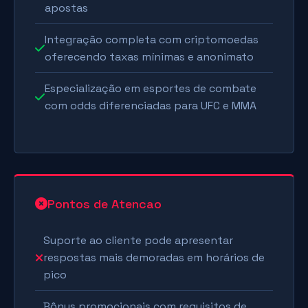
apostas
Integração completa com criptomoedas
oferecendo taxas mínimas e anonimato
Especialização em esportes de combate
com odds diferenciadas para UFC e MMA
Pontos de Atencao
Suporte ao cliente pode apresentar
respostas mais demoradas em horários de
pico
Bônus promocionais com requisitos de