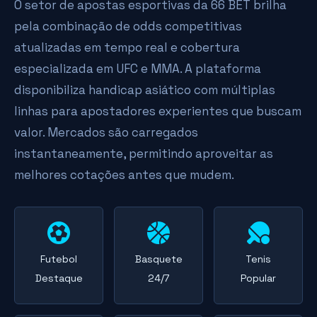
O setor de apostas esportivas da 66 BET brilha
pela combinação de odds competitivas
atualizadas em tempo real e cobertura
especializada em UFC e MMA. A plataforma
disponibiliza handicap asiático com múltiplas
linhas para apostadores experientes que buscam
valor. Mercados são carregados
instantaneamente, permitindo aproveitar as
melhores cotações antes que mudem.
Futebol
Basquete
Tenis
Destaque
24/7
Popular