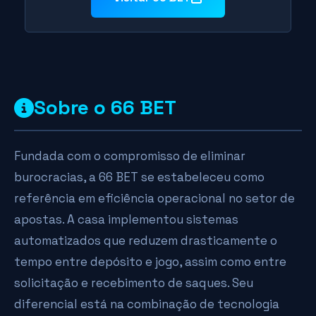
Sobre o 66 BET
Fundada com o compromisso de eliminar
burocracias, a 66 BET se estabeleceu como
referência em eficiência operacional no setor de
apostas. A casa implementou sistemas
automatizados que reduzem drasticamente o
tempo entre depósito e jogo, assim como entre
solicitação e recebimento de saques. Seu
diferencial está na combinação de tecnologia