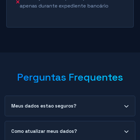
apenas durante expediente bancário
Perguntas Frequentes
Meus dados estao seguros?
Sim, a 65X Bet utiliza criptografia avançada em
todas as camadas do sistema, protegendo suas
Como atualizar meus dados?
informações pessoais e financeiras contra