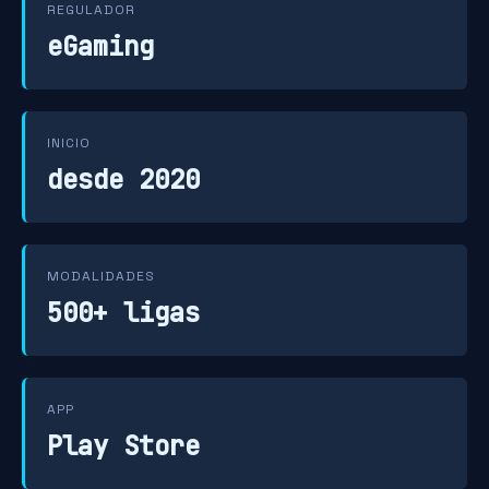
REGULADOR
eGaming
INICIO
desde 2020
MODALIDADES
500+ ligas
APP
Play Store