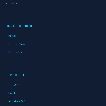
plataforma.
LINKS RAPIDOS
Inicio
Sobre Nos
Contato
TOP SITES
Bet365
PixBet
Brazino777