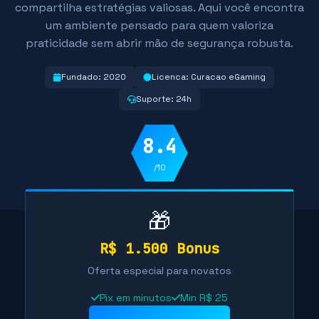
compartilha estratégias valiosas. Aqui você encontra
um ambiente pensado para quem valoriza
praticidade sem abrir mão de segurança robusta.
Fundado: 2020
Licenca: Curacao eGaming
Suporte: 24h
8.4
/10
🎁
R$ 1.500 Bonus
Oferta especial para novatos
Pix em minutos
Min R$ 25