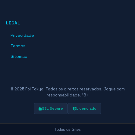
LEGAL
Privacidade
Termos
Sitemap
© 2025 FoilTokyo. Todos os direitos reservados. Jogue com
responsabilidade. 18+
SSL Secure
Licenciado
Todos os Sites