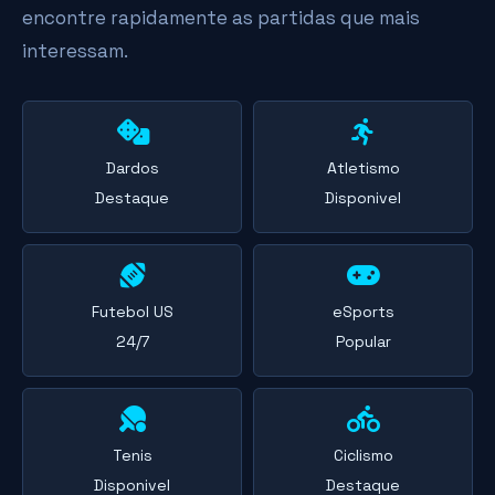
encontre rapidamente as partidas que mais
interessam.
Dardos
Atletismo
Destaque
Disponivel
Futebol US
eSports
24/7
Popular
Tenis
Ciclismo
Disponivel
Destaque