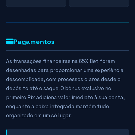
Pagamentos
As transações financeiras na 65X Bet foram
desenhadas para proporcionar uma experiência
descomplicada, com processos claros desde o
depósito até o saque. O bônus exclusivo no
primeiro Pix adiciona valor imediato à sua conta,
enquanto a caixa integrada mantém tudo
organizado em um só lugar.