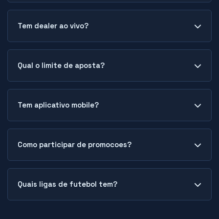
acessos não autorizados.
Acesse a seção de perfil no menu principal, onde
você pode editar informações cadastrais.
Tem dealer ao vivo?
Alterações sensíveis podem exigir nova
verificação de identidade.
A plataforma oferece mesas com crupiês reais
transmitindo em tempo real, proporcionando a
Qual o limite de aposta?
atmosfera autêntica de cassino diretamente na
sua tela.
Os valores variam conforme o esporte e mercado
escolhido, com limites ajustados para equilibrar
Tem aplicativo mobile?
acessibilidade e responsabilidade. Consulte cada
evento para ver os tetos específicos.
A versão mobile otimizada funciona
perfeitamente através do navegador do seu
Como participar de promocoes?
smartphone, oferecendo todas as
funcionalidades sem necessidade de download
As ofertas aparecem automaticamente na sua
adicional.
conta quando você atende aos critérios.
Quais ligas de futebol tem?
Verifique a aba de promoções regularmente para
não perder oportunidades.
O catálogo inclui desde Brasileirão e Libertadores