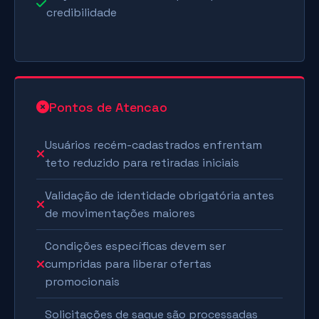
credibilidade
Pontos de Atencao
Usuários recém-cadastrados enfrentam
teto reduzido para retiradas iniciais
Validação de identidade obrigatória antes
de movimentações maiores
Condições específicas devem ser
cumpridas para liberar ofertas
promocionais
Solicitações de saque são processadas