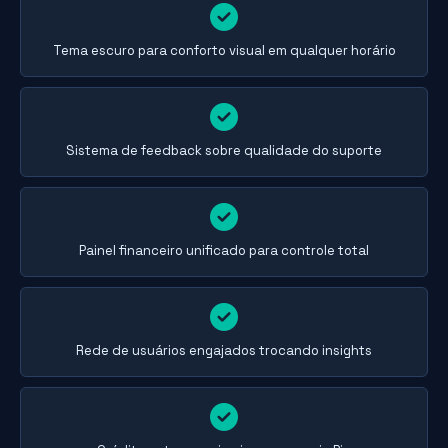
Tema escuro para conforto visual em qualquer horário
Sistema de feedback sobre qualidade do suporte
Painel financeiro unificado para controle total
Rede de usuários engajados trocando insights