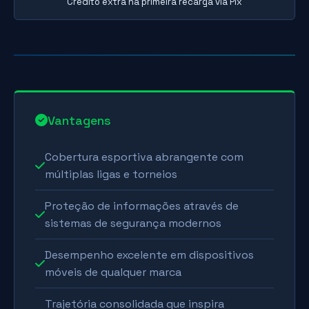
Crédito extra na primeira recarga via Pix
Vantagens
Cobertura esportiva abrangente com
múltiplas ligas e torneios
Proteção de informações através de
sistemas de segurança modernos
Desempenho excelente em dispositivos
móveis de qualquer marca
Trajetória consolidada que inspira