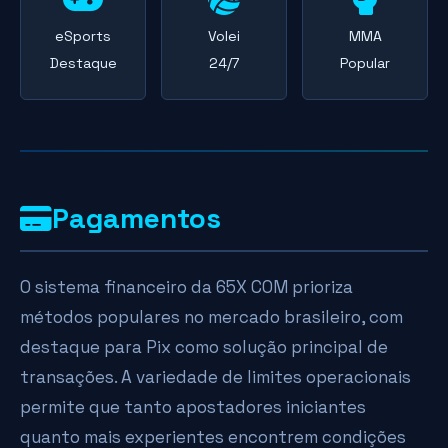
eSports
Volei
MMA
Destaque
24/7
Popular
Pagamentos
O sistema financeiro da 65X COM prioriza
métodos populares no mercado brasileiro, com
destaque para Pix como solução principal de
transações. A variedade de limites operacionais
permite que tanto apostadores iniciantes
quanto mais experientes encontrem condições