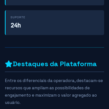
SUPORTE
24h
Destaques da Plataforma
Entre os diferenciais da operadora, destacam-se
recursos que ampliam as possibilidades de
engajamento e maximizam o valor agregado ao
usuário.