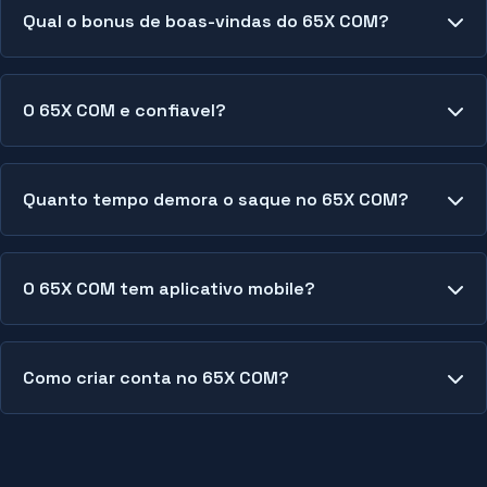
Qual o bonus de boas-vindas do 65X COM?
A plataforma oferece incentivo inicial para novos
usuários mediante primeiro depósito qualificado,
O 65X COM e confiavel?
com percentual de acréscimo sobre o valor
depositado. As condições específicas e requisitos de
A operadora trabalha com sistemas de criptografia
liberação estão detalhadas na seção promocional
para proteção de dados e transações financeiras,
Quanto tempo demora o saque no 65X COM?
do site.
seguindo padrões de segurança do setor.
Recomenda-se verificar as credenciais de
Retiradas via Pix são processadas tipicamente entre
licenciamento disponíveis no rodapé do site antes
10 a 30 minutos após aprovação, enquanto
O 65X COM tem aplicativo mobile?
de iniciar atividades.
transferências bancárias tradicionais podem levar
de 1 a 3 dias úteis. Contas já verificadas tendem a ter
A plataforma funciona através de versão responsiva
processamento mais ágil.
acessível por navegadores móveis, dispensando
Como criar conta no 65X COM?
instalação de aplicativo específico. A interface se
adapta automaticamente a diferentes tamanhos de
O registro requer preenchimento de formulário com
tela mantendo todas as funcionalidades.
dados pessoais básicos, confirmação de e-mail e
aceite dos termos de uso. Após conclusão do