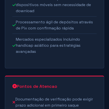
dispositivos móveis sem necessidade de
download
Processamento ágil de depósitos através
de Pix com confirmação rápida
Mercados especializados incluindo
handicap asiático para estratégias
avançadas
Pontos de Atencao
Documentação de verificação pode exigir
prazo adicional em primeiro saque