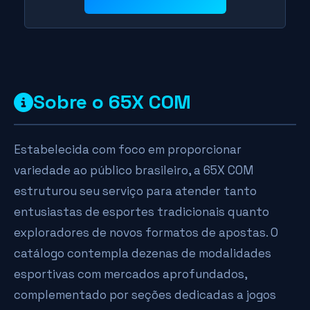
Sobre o 65X COM
Estabelecida com foco em proporcionar
variedade ao público brasileiro, a 65X COM
estruturou seu serviço para atender tanto
entusiastas de esportes tradicionais quanto
exploradores de novos formatos de apostas. O
catálogo contempla dezenas de modalidades
esportivas com mercados aprofundados,
complementado por seções dedicadas a jogos