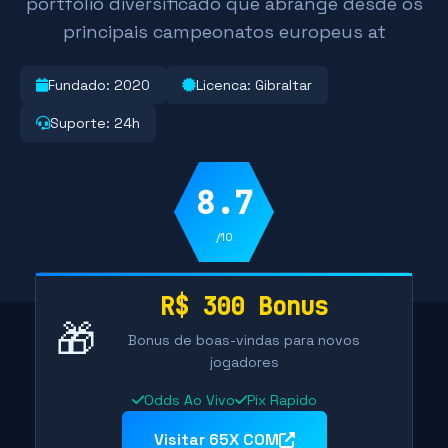
portfólio diversificado que abrange desde os
principais campeonatos europeus at
Fundado: 2020
Licenca: Gibraltar
Suporte: 24h
8.7
/10
R$ 300 Bonus
🎁
Bonus de boas-vindas para novos
jogadores
Odds Ao Vivo
Pix Rapido
Visitar 65X COM