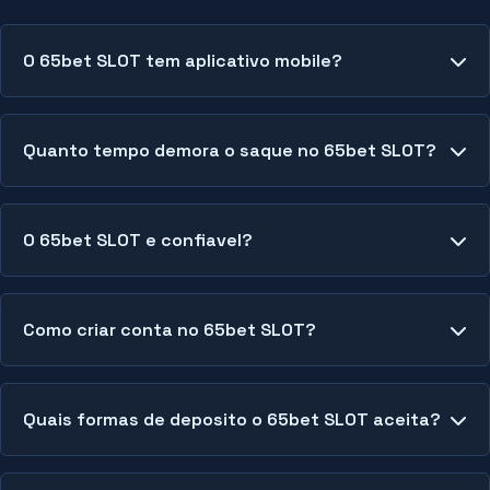
O 65bet SLOT tem aplicativo mobile?
Sim, a plataforma disponibiliza um aplicativo
otimizado para dispositivos iOS, garantindo acesso
Quanto tempo demora o saque no 65bet SLOT?
rápido e desempenho superior. A versão mobile
mantém todas as funcionalidades da versão
Saques via Pix são processados entre 10 e 30
desktop.
minutos na maioria dos casos. Transferências
O 65bet SLOT e confiavel?
bancárias tradicionais levam de 1 a 3 dias úteis para
serem concluídas.
A plataforma opera com sistemas de segurança
adequados e oferece suporte em português para
Como criar conta no 65bet SLOT?
resolver questões dos usuários. Recomenda-se
sempre verificar licenciamento e ler avaliações antes
O cadastro é simples e direto: acesse o site, clique
de apostar.
em registrar e preencha os dados solicitados. Todo o
Quais formas de deposito o 65bet SLOT aceita?
processo leva apenas alguns minutos e as
instruções são claras em português.
A plataforma aceita Pix como principal método de