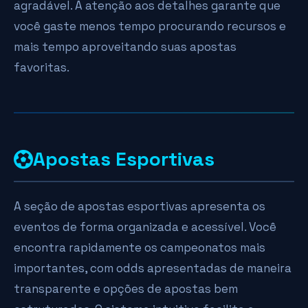
agradável. A atenção aos detalhes garante que
você gaste menos tempo procurando recursos e
mais tempo aproveitando suas apostas
favoritas.
Apostas Esportivas
A seção de apostas esportivas apresenta os
eventos de forma organizada e acessível. Você
encontra rapidamente os campeonatos mais
importantes, com odds apresentadas de maneira
transparente e opções de apostas bem