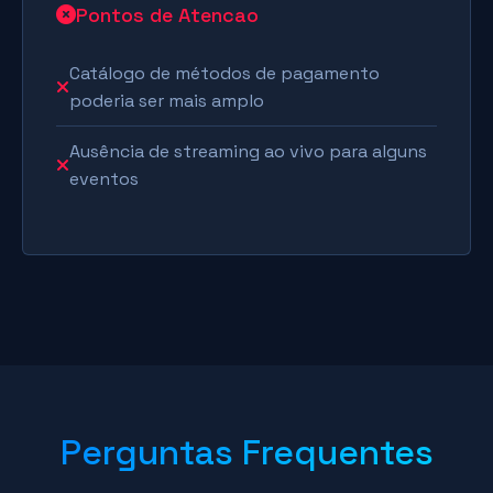
Pontos de Atencao
Catálogo de métodos de pagamento
poderia ser mais amplo
Ausência de streaming ao vivo para alguns
eventos
Perguntas Frequentes