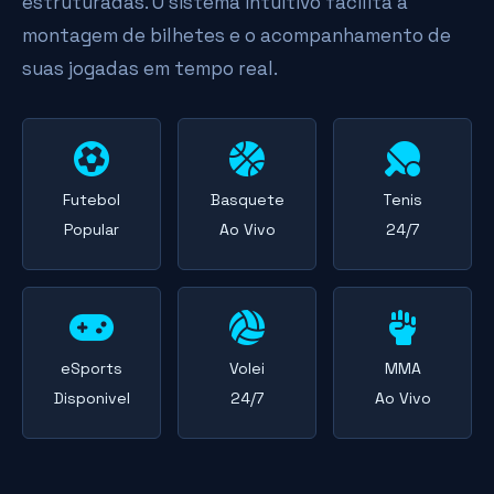
estruturadas. O sistema intuitivo facilita a
montagem de bilhetes e o acompanhamento de
suas jogadas em tempo real.
Futebol
Basquete
Tenis
Popular
Ao Vivo
24/7
eSports
Volei
MMA
Disponivel
24/7
Ao Vivo