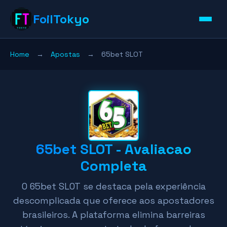
FoilTokyo
Home
→
Apostas
→
65bet SLOT
65bet SLOT - Avaliacao
Completa
O 65bet SLOT se destaca pela experiência
descomplicada que oferece aos apostadores
brasileiros. A plataforma elimina barreiras