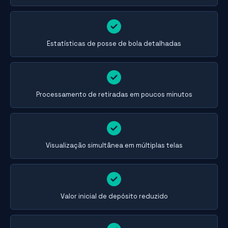
Estatísticas de posse de bola detalhadas
Processamento de retiradas em poucos minutos
Visualização simultânea em múltiplas telas
Valor inicial de depósito reduzido