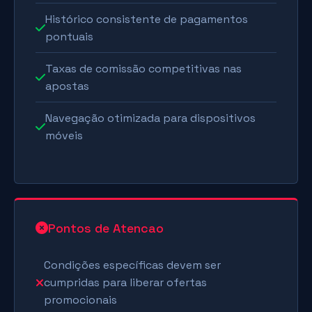
Histórico consistente de pagamentos
pontuais
Taxas de comissão competitivas nas
apostas
Navegação otimizada para dispositivos
móveis
Pontos de Atencao
Condições específicas devem ser
cumpridas para liberar ofertas
promocionais