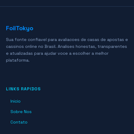
FoilTokyo
Sua fonte confiavel para avaliacoes de casas de apostas e
cassinos online no Brasil. Analises honestas, transparentes
e atualizadas para ajudar voce a escolher a melhor
plataforma.
LINKS RAPIDOS
Inicio
Sobre Nos
Contato