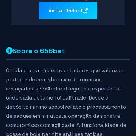
Visitar 656bet
Sobre o 656bet
Criada para atender apostadores que valorizam
praticidade sem abrir mão de recursos
avançados, a 656bet entrega uma experiência
onde cada detalhe foi calibrado. Desde o
depósito mínimo acessível até o processamento
de saques em minutos, a operação demonstra
compromisso com agilidade. A funcionalidade de
posse de bola permite análises táticas