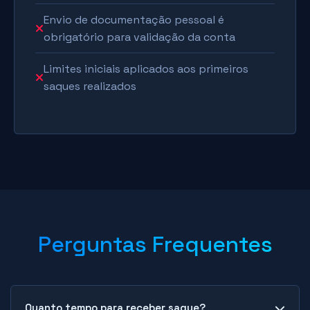
Envio de documentação pessoal é
obrigatório para validação da conta
Limites iniciais aplicados aos primeiros
saques realizados
Perguntas Frequentes
Quanto tempo para receber saque?