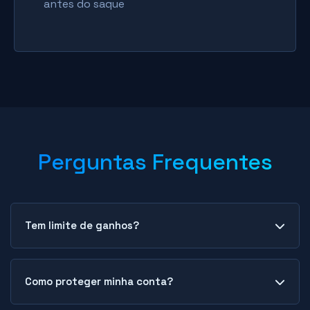
antes do saque
Perguntas Frequentes
Tem limite de ganhos?
Sim, existem limites máximos de pagamento que
variam conforme o tipo de aposta e esporte
Como proteger minha conta?
escolhido. Consulte os termos específicos de