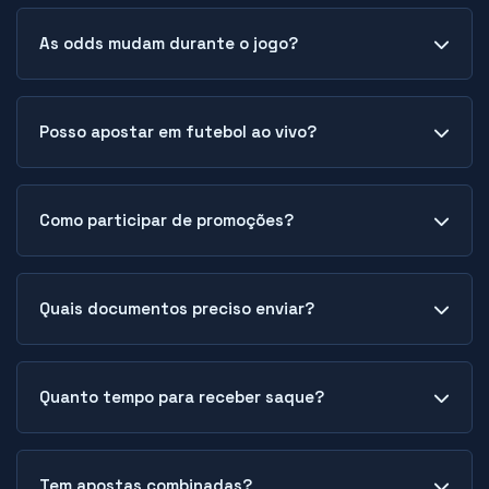
cada modalidade antes de apostar valores
Ative a autenticação em duas etapas nas
elevados.
configurações de segurança e utilize senhas
As odds mudam durante o jogo?
fortes e exclusivas. Nunca compartilhe seus
dados de acesso com terceiros.
Sim, as cotações são ajustadas dinamicamente
conforme o desenrolar das partidas, refletindo
Posso apostar em futebol ao vivo?
as mudanças nas probabilidades em tempo real.
Sim, a plataforma oferece apostas em partidas
de futebol enquanto elas acontecem, com odds
Como participar de promoções?
atualizadas constantemente durante os 90
minutos.
Acesse a seção de promoções no menu principal
e ative as ofertas disponíveis. Algumas são
Quais documentos preciso enviar?
automáticas, enquanto outras exigem código
promocional ou opt-in manual.
Geralmente são solicitados documento de
identidade com foto (RG ou CNH) e comprovante
Quanto tempo para receber saque?
de residência recente. O processo de verificação
é padrão para garantir segurança.
Saques via Pix levam entre 10 e 30 minutos,
enquanto transferências bancárias tradicionais
Tem apostas combinadas?