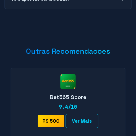
podem levar de 1 a 3 dias úteis para serem
concluídas.
Sim, você pode criar bilhetes com múltiplas
seleções de diferentes jogos, multiplicando as
odds e aumentando o potencial de retorno do
seu investimento.
Outras Recomendacoes
Bet365 Score
9.4/10
R$ 500
Ver Mais