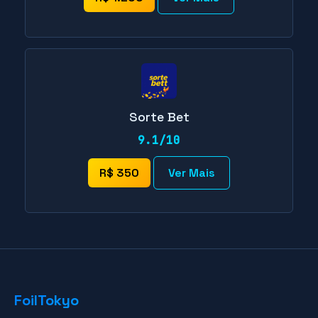
Sorte Bet
9.1/10
R$ 350
Ver Mais
FoilTokyo