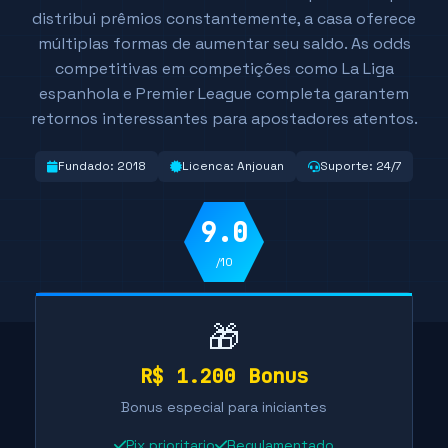
distribui prêmios constantemente, a casa oferece
múltiplas formas de aumentar seu saldo. As odds
competitivas em competições como La Liga
espanhola e Premier League completa garantem
retornos interessantes para apostadores atentos.
Fundado: 2018
Licenca: Anjouan
Suporte: 24/7
9.0
/10
🎁
R$ 1.200 Bonus
Bonus especial para iniciantes
Pix prioritario
Regulamentado