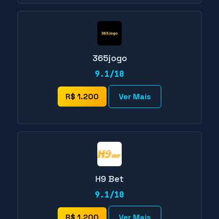
365jogo
9.1/10
R$ 1.200
Ver Mais
H9 Bet
9.1/10
R$ 1.200
Ver Mais