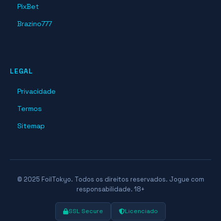
PixBet
Brazino777
LEGAL
Privacidade
Termos
Sitemap
© 2025 FoilTokyo. Todos os direitos reservados. Jogue com
responsabilidade. 18+
SSL Secure
Licenciado